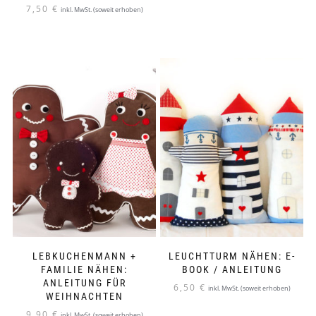
7,50
€
inkl. MwSt. (soweit erhoben)
LEBKUCHENMANN +
LEUCHTTURM NÄHEN: E-
FAMILIE NÄHEN:
BOOK / ANLEITUNG
ANLEITUNG FÜR
6,50
€
inkl. MwSt. (soweit erhoben)
WEIHNACHTEN
9,90
€
inkl. MwSt. (soweit erhoben)