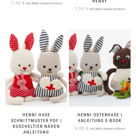
HENRY
7,50
€
inkl. MwSt. (soweit erhoben)
7,50
€
inkl. MwSt. (soweit erhoben)
HENNI HASE
HENNI OSTERHASE |
SCHNITTMUSTER PDF |
ANLEITUNG E-BOOK
KUSCHELTIER NÄHEN
9,90
€
inkl. MwSt. (soweit erhoben)
ANLEITUNG