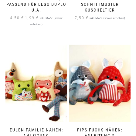
PASSEND FÜR LEGO DUPLO
SCHNITTMUSTER
U.A.
KUSCHELTIER
Ursprünglicher
Aktueller
4,50
€
1,99
€
7,50
€
inkl. MwSt. (soweit
inkl. MwSt. (soweit erhoben)
Preis
Preis
erhoben)
war:
ist:
4,50 €
1,99 €.
EULEN-FAMILIE NÄHEN:
FIPS FUCHS NÄHEN:
ANLEITUNG
ANLEITUNG &