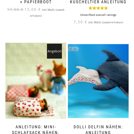
+ PAPIERBOOT
KUSCHELTIER ANLEITUNG
Ursprünglicher
Aktueller
17,50
€
15,00
€
inkl. MwSt. (soweit
Bewertet mit
Preis
Preis
Unverified overall ratings
erhoben)
5.00
von 5
war:
ist:
7,50
€
inkl. MwSt. (soweit erhoben)
17,50 €
15,00 €.
Angebot!
ANLEITUNG: MINI-
DOLLI DELFIN NÄHEN:
SCHLAFSACK NÄHEN,
ANLEITUNG