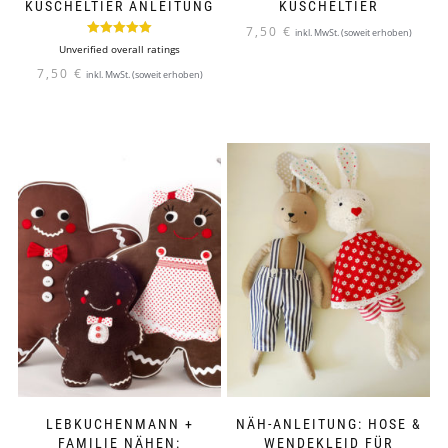
KUSCHELTIER ANLEITUNG
KUSCHELTIER
7,50
€
inkl. MwSt. (soweit erhoben)
Bewertet mit
Unverified overall ratings
5.00
von 5
7,50
€
inkl. MwSt. (soweit erhoben)
LEBKUCHENMANN +
NÄH-ANLEITUNG: HOSE &
FAMILIE NÄHEN:
WENDEKLEID FÜR