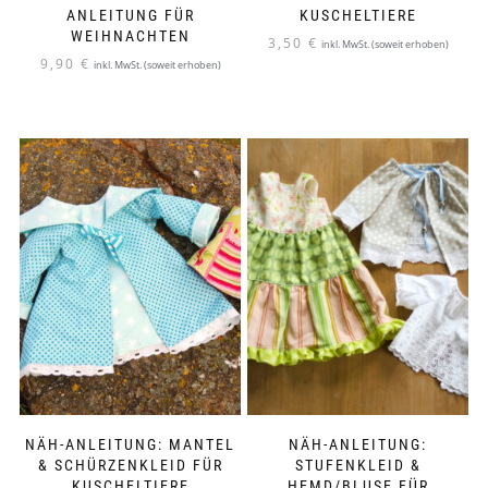
ANLEITUNG FÜR
KUSCHELTIERE
WEIHNACHTEN
3,50
€
inkl. MwSt. (soweit erhoben)
9,90
€
inkl. MwSt. (soweit erhoben)
NÄH-ANLEITUNG: MANTEL
NÄH-ANLEITUNG:
& SCHÜRZENKLEID FÜR
STUFENKLEID &
KUSCHELTIERE
HEMD/BLUSE FÜR