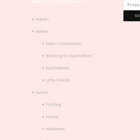
PRODUKTKATEGORIEN
SU
Häkeln
Nähen
Deko + Accessoires
Kleidung für Kuscheltiere
Kuscheltiere
Little Friends
Saison
Frühling
Herbst
Maritimes