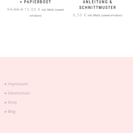
+ PAPIERBOOT
ANLEITUNG &
SCHNITTMUSTER
Ursprünglicher
Aktueller
17,50
€
15,00
€
inkl. MwSt. (soweit
Preis
Preis
6,50
€
inkl. MwSt. (soweit erhoben)
erhoben)
war:
ist:
17,50 €
15,00 €.
Impressum
Datenschutz
Shop
Blog