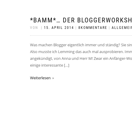
*BAMM*… DER BLOGGERWORKS
VON
|
15. APRIL 2014
|
8KOMMENTARE
|
ALLGEMEI
Was machen Blogger eigentlich immer und ständig? Sie si
Also musste ich Lemming das auch mal ausprobieren. Imme
angekündigt, von Anna und Herr M! Zwar ein Anfänger-Wor
einige interessante […]
Weiterlesen