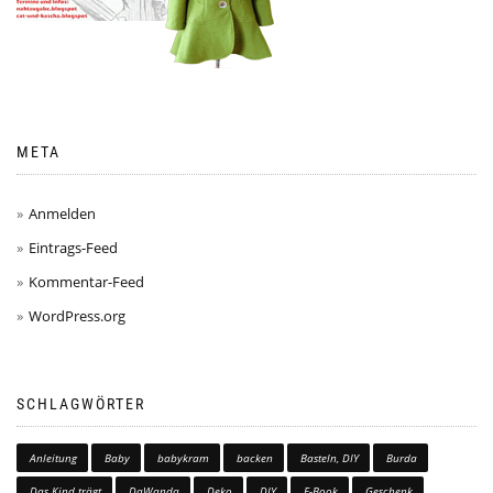
META
Anmelden
Eintrags-Feed
Kommentar-Feed
WordPress.org
SCHLAGWÖRTER
Anleitung
Baby
babykram
backen
Basteln, DIY
Burda
Das Kind trägt
DaWanda
Deko
DIY
E-Book
Geschenk