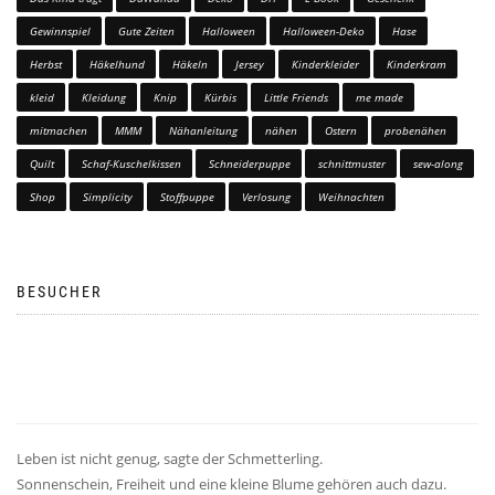
Gewinnspiel
Gute Zeiten
Halloween
Halloween-Deko
Hase
Herbst
Häkelhund
Häkeln
Jersey
Kinderkleider
Kinderkram
kleid
Kleidung
Knip
Kürbis
Little Friends
me made
mitmachen
MMM
Nähanleitung
nähen
Ostern
probenähen
Quilt
Schaf-Kuschelkissen
Schneiderpuppe
schnittmuster
sew-along
Shop
Simplicity
Stoffpuppe
Verlosung
Weihnachten
BESUCHER
Leben ist nicht genug, sagte der Schmetterling.
Sonnenschein, Freiheit und eine kleine Blume gehören auch dazu.