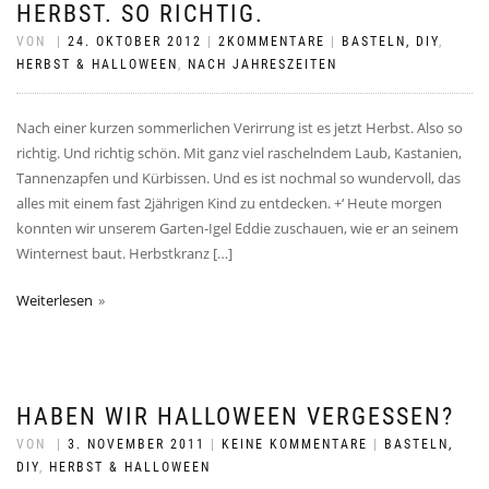
HERBST. SO RICHTIG.
VON
|
24. OKTOBER 2012
|
2KOMMENTARE
|
BASTELN, DIY
,
HERBST & HALLOWEEN
,
NACH JAHRESZEITEN
Nach einer kurzen sommerlichen Verirrung ist es jetzt Herbst. Also so
richtig. Und richtig schön. Mit ganz viel raschelndem Laub, Kastanien,
Tannenzapfen und Kürbissen. Und es ist nochmal so wundervoll, das
alles mit einem fast 2jährigen Kind zu entdecken. +‘ Heute morgen
konnten wir unserem Garten-Igel Eddie zuschauen, wie er an seinem
Winternest baut. Herbstkranz […]
Weiterlesen
HABEN WIR HALLOWEEN VERGESSEN?
VON
|
3. NOVEMBER 2011
|
KEINE KOMMENTARE
|
BASTELN,
DIY
,
HERBST & HALLOWEEN