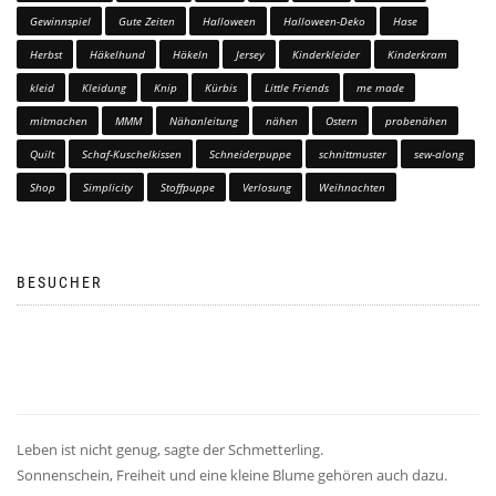
Gewinnspiel
Gute Zeiten
Halloween
Halloween-Deko
Hase
Herbst
Häkelhund
Häkeln
Jersey
Kinderkleider
Kinderkram
kleid
Kleidung
Knip
Kürbis
Little Friends
me made
mitmachen
MMM
Nähanleitung
nähen
Ostern
probenähen
Quilt
Schaf-Kuschelkissen
Schneiderpuppe
schnittmuster
sew-along
Shop
Simplicity
Stoffpuppe
Verlosung
Weihnachten
BESUCHER
Leben ist nicht genug, sagte der Schmetterling.
Sonnenschein, Freiheit und eine kleine Blume gehören auch dazu.