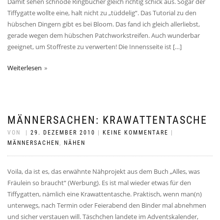
Damit sehen schnöde Ringbücher gleich richtig schick aus. Sogar der
Tiffygatte wollte eine, halt nicht zu „tüddelig“. Das Tutorial zu den
hübschen Dingern gibt es bei Bloom. Das fand ich gleich allerliebst,
gerade wegen dem hübschen Patchworkstreifen. Auch wunderbar
geeignet, um Stoffreste zu verwerten! Die Innensseite ist […]
Weiterlesen
MÄNNERSACHEN: KRAWATTENTASCHE
VON
|
29. DEZEMBER 2010
|
KEINE KOMMENTARE
|
MÄNNERSACHEN
,
NÄHEN
Voila, da ist es, das erwähnte Nähprojekt aus dem Buch „Alles, was
Fräulein so braucht“ (Werbung). Es ist mal wieder etwas für den
Tiffygatten, nämlich eine Krawattentasche. Praktisch, wenn man(n)
unterwegs, nach Termin oder Feierabend den Binder mal abnehmen
und sicher verstauen will. Täschchen landete im Adventskalender,