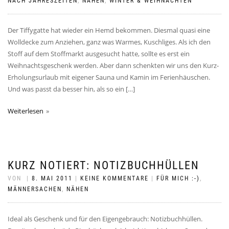
NACH JAHRESZEITEN
,
NÄHEN
,
WINTER & WEIHNACHTEN
Der Tiffygatte hat wieder ein Hemd bekommen. Diesmal quasi eine
Wolldecke zum Anziehen, ganz was Warmes, Kuschliges. Als ich den
Stoff auf dem Stoffmarkt ausgesucht hatte, sollte es erst ein
Weihnachtsgeschenk werden. Aber dann schenkten wir uns den Kurz-
Erholungsurlaub mit eigener Sauna und Kamin im Ferienhäuschen.
Und was passt da besser hin, als so ein […]
Weiterlesen
KURZ NOTIERT: NOTIZBUCHHÜLLEN
VON
|
8. MAI 2011
|
KEINE KOMMENTARE
|
FÜR MICH :-)
,
MÄNNERSACHEN
,
NÄHEN
Ideal als Geschenk und für den Eigengebrauch: Notizbuchhüllen.