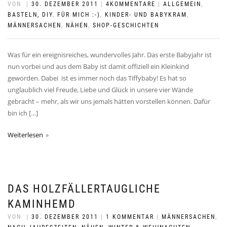
VON
|
30. DEZEMBER 2011
|
4KOMMENTARE
|
ALLGEMEIN
,
BASTELN, DIY
,
FÜR MICH :-)
,
KINDER- UND BABYKRAM
,
MÄNNERSACHEN
,
NÄHEN
,
SHOP-GESCHICHTEN
Was für ein ereignisreiches, wundervolles Jahr. Das erste Babyjahr ist
nun vorbei und aus dem Baby ist damit offiziell ein Kleinkind
geworden. Dabei ist es immer noch das Tiffybaby! Es hat so
unglaublich viel Freude, Liebe und Glück in unsere vier Wände
gebracht – mehr, als wir uns jemals hätten vorstellen können. Dafür
bin ich […]
Weiterlesen
DAS HOLZFÄLLERTAUGLICHE
KAMINHEMD
VON
|
30. DEZEMBER 2011
|
1 KOMMENTAR
|
MÄNNERSACHEN
,