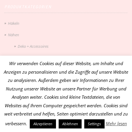
PRODUKTKATEGORIEN
Häkeln
Nähen
Deko + Accessoires
Kleidung für Kuscheltiere
Wir verwenden Cookies auf dieser Website, um Inhalte und
Kuscheltiere
Anzeigen zu personalisieren und die Zugriffe auf unsere Website
zu analysieren. Außerdem geben wir Informationen zu Ihrer
Little Friends
Nutzung unserer Website an unsere Partner für Werbung und
Saison
Analysen weiter. Cookies sind kleine Textdateien, die von
Frühling
Websites auf Ihrem Computer gespeichert werden. Cookies sind
weit verbreitet und helfen, Seiten optimiert darzustellen und zu
Herbst
verbessern.
Mehr lesen
Akzeptieren
Ablehnen
Settings
Maritimes