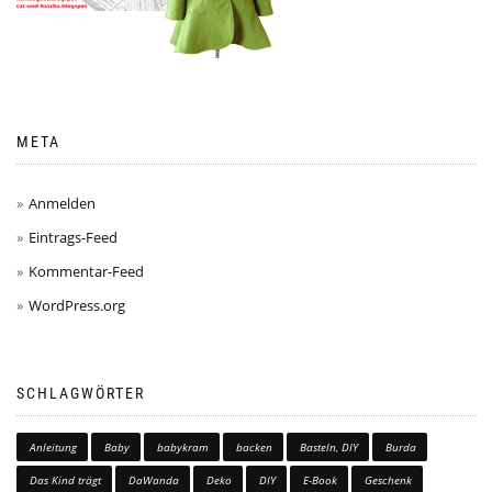
META
Anmelden
Eintrags-Feed
Kommentar-Feed
WordPress.org
SCHLAGWÖRTER
Anleitung
Baby
babykram
backen
Basteln, DIY
Burda
Das Kind trägt
DaWanda
Deko
DIY
E-Book
Geschenk