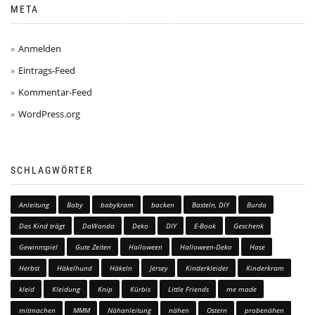
META
Anmelden
Eintrags-Feed
Kommentar-Feed
WordPress.org
SCHLAGWÖRTER
Anleitung
Baby
babykram
backen
Basteln, DIY
Burda
Das Kind trägt
DaWanda
Deko
DIY
E-Book
Geschenk
Gewinnspiel
Gute Zeiten
Halloween
Halloween-Deko
Hase
Herbst
Häkelhund
Häkeln
Jersey
Kinderkleider
Kinderkram
kleid
Kleidung
Knip
Kürbis
Little Friends
me made
mitmachen
MMM
Nähanleitung
nähen
Ostern
probenähen