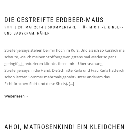
DIE GESTREIFTE ERDBEER-MAUS
VON
|
20. MAI 2014
|
5KOMMENTARE
|
FÜR MICH :-)
,
KINDER-
UND BABYKRAM
,
NÄHEN
Streifenjerseys stehen bei mir hoch im Kurs. Und als ich so kürzlich mal
schaute, wie ich meinen Stoffberg wenigstens mal wieder so ganz
geringfügig reduzieren könnte, fielen mir – Überraschung! –
Streifenjerseys in die Hand. Die Schnitte Karla und Frau Karla hatte ich
schon letzten Sommer mehrmals genäht (unter anderem das
Eichhörnchen-Shirt und diese Shirts), […]
Weiterlesen
AHOI, MATROSENKIND! EIN KLEIDCHEN