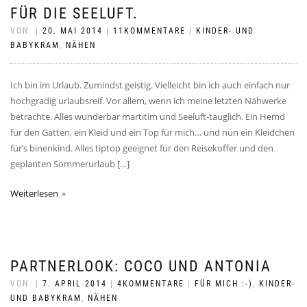
FÜR DIE SEELUFT.
VON
|
20. MAI 2014
|
11KOMMENTARE
|
KINDER- UND
BABYKRAM
,
NÄHEN
Ich bin im Urlaub. Zumindst geistig. Vielleicht bin ich auch einfach nur
hochgradig urlaubsreif. Vor allem, wenn ich meine letzten Nähwerke
betrachte. Alles wunderbar martitim und Seeluft-tauglich. Ein Hemd
für den Gatten, ein Kleid und ein Top für mich… und nun ein Kleidchen
für’s binenkind. Alles tiptop geeignet für den Reisekoffer und den
geplanten Sommerurlaub […]
Weiterlesen
PARTNERLOOK: COCO UND ANTONIA
VON
|
7. APRIL 2014
|
4KOMMENTARE
|
FÜR MICH :-)
,
KINDER-
UND BABYKRAM
,
NÄHEN