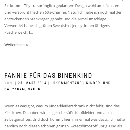
Sie kommt Tillys ursprünglich geplantem Design wohl am nächsten
und versprüht frischen 60’s-Charme. Natürlich habe ich nochmal den
entzückenden Stehkragen genäht und die Ärmelumschläge.
Verwendet habe ich grünen Sweatshirt-Jersey, innen übrigens
kuschelweich. […]
Weiterlesen
FANNIE FÜR DAS BINENKIND
VON
|
25. MÄRZ 2014
|
10KOMMENTARE
|
KINDER- UND
BABYKRAM
,
NÄHEN
Wenn es was gibt, was im Kinderkleiderschrank nicht fehlt, sind das
Kleidchen. Da haben wir einige sehr süße Kaufkleider und auch
Selbstgenähtes. Und doch kommt hier immer mal was dazu.. Ich hatte
nämlich noch diesen schönen grünen Sweatshirt-Stoff übrig. Und als