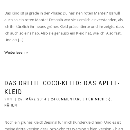
Das Kind ist ja grade in der Phase: Du has‘ nen roten Mantel? Iss will
auch so ein roten Mantel! Deshalb war sie ziemlich einverstanden, als
ich ihr kürzlich ihr neues grünes Kleid präsentierte und ihr zeigte, dass
ich auch so eins hab. Also sie genauso ein Kleid hat, wie ich. Also fast.
Und als […]
Weiterlesen
DAS DRITTE COCO-KLEID: DAS APFEL-
KLEID
VON
|
26. MÄRZ 2014
|
24KOMMENTARE
|
FÜR MICH :-)
,
NÄHEN
Noch ein grünes Kleid! Diesmal für mich (Kinderkleid hier). Und es ist
meine dritte Version des Coco-Schnitts (Version 1 hier, Version 2 hier).