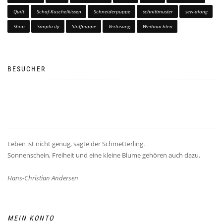
Quilt
Schaf-Kuschelkissen
Schneiderpuppe
schnittmuster
sew-along
Shop
Simplicity
Stoffpuppe
Verlosung
Weihnachten
BESUCHER
Leben ist nicht genug, sagte der Schmetterling.
Sonnenschein, Freiheit und eine kleine Blume gehören auch dazu.
Hans-Christian Andersen
MEIN KONTO