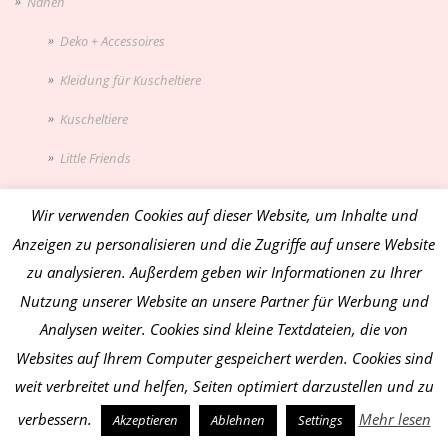
Nähen
Deko + Accessoires
Kleidung für Kuscheltiere
Kuscheltiere
Little Friends
Saison
Wir verwenden Cookies auf dieser Website, um Inhalte und
Frühling
Anzeigen zu personalisieren und die Zugriffe auf unsere Website
zu analysieren. Außerdem geben wir Informationen zu Ihrer
Herbst
Nutzung unserer Website an unsere Partner für Werbung und
Maritimes
Analysen weiter. Cookies sind kleine Textdateien, die von
Ostern
Websites auf Ihrem Computer gespeichert werden. Cookies sind
weit verbreitet und helfen, Seiten optimiert darzustellen und zu
Sommer
verbessern.
Mehr lesen
Akzeptieren
Ablehnen
Settings
Weihnachten