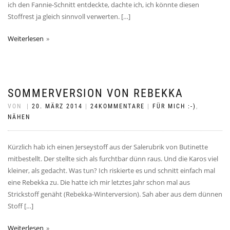
ich den Fannie-Schnitt entdeckte, dachte ich, ich könnte diesen
Stoffrest ja gleich sinnvoll verwerten. […]
Weiterlesen
SOMMERVERSION VON REBEKKA
VON
|
20. MÄRZ 2014
|
24KOMMENTARE
|
FÜR MICH :-)
,
NÄHEN
Kürzlich hab ich einen Jerseystoff aus der Salerubrik von Butinette
mitbestellt. Der stellte sich als furchtbar dünn raus. Und die Karos viel
kleiner, als gedacht. Was tun? Ich riskierte es und schnitt einfach mal
eine Rebekka zu. Die hatte ich mir letztes Jahr schon mal aus
Strickstoff genäht (Rebekka-Winterversion). Sah aber aus dem dünnen
Stoff […]
Weiterlesen