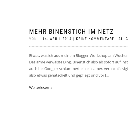
MEHR BINENSTICH IM NETZ
VON
|
14. APRIL 2014
|
KEINE KOMMENTARE
|
ALL
Etwas, was ich aus meinem Blogger-Workshop am Wochen
Das arme verwaiste Ding. Binenstich also ab sofort auf In
auch bei Google+ schlummert ein einsamer, vernachlässigte
also etwas gehätschelt und gepflegt und vor […]
Weiterlesen