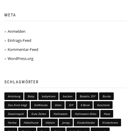
META
Anmelden
Eintrags-Feed
Kommentar-Feed
WordPress.org
SCHLAGWÖRTER
Anleitung
Baby
babykram
backen
Basteln, DIY
Burda
Das Kind trägt
DaWanda
Deko
DIY
E-Book
Geschenk
Gewinnspiel
Gute Zeiten
Halloween
Halloween-Deko
Hase
Herbst
Häkelhund
Häkeln
Jersey
Kinderkleider
Kinderkram