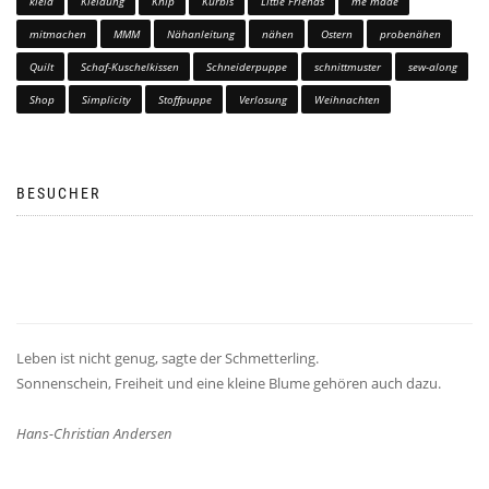
kleid
Kleidung
Knip
Kürbis
Little Friends
me made
mitmachen
MMM
Nähanleitung
nähen
Ostern
probenähen
Quilt
Schaf-Kuschelkissen
Schneiderpuppe
schnittmuster
sew-along
Shop
Simplicity
Stoffpuppe
Verlosung
Weihnachten
BESUCHER
Leben ist nicht genug, sagte der Schmetterling.
Sonnenschein, Freiheit und eine kleine Blume gehören auch dazu.
Hans-Christian Andersen