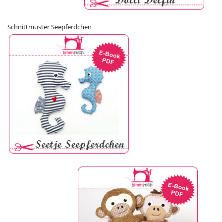
Schnittmuster Seepferdchen