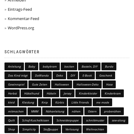
Eintrags-Feed
Kommentar-Feed
WordPress.org
SCHLAGWÖRTER
Anleitung
Baby
babykram
backen
Basteln, DIY
Burda
Das Kind trägt
DaWanda
Deko
DIY
E-Book
Geschenk
Gewinnspiel
Gute Zeiten
Halloween
Halloween-Deko
Hase
Herbst
Häkelhund
Häkeln
Jersey
Kinderkleider
Kinderkram
kleid
Kleidung
Knip
Kürbis
Little Friends
me made
mitmachen
MMM
Nähanleitung
nähen
Ostern
probenähen
Quilt
Schaf-Kuschelkissen
Schneiderpuppe
schnittmuster
sew-along
Shop
Simplicity
Stoffpuppe
Verlosung
Weihnachten