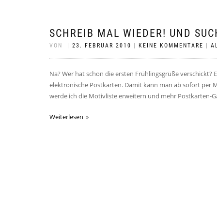
SCHREIB MAL WIEDER! UND SUC
VON
|
23. FEBRUAR 2010
|
KEINE KOMMENTARE
|
A
Na? Wer hat schon die ersten Frühlingsgrüße verschickt? Es w
elektronische Postkarten. Damit kann man ab sofort per 
werde ich die Motivliste erweitern und mehr Postkarten-Gal
Weiterlesen