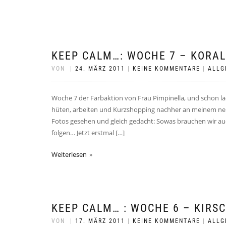
KEEP CALM…: WOCHE 7 – KORA
VON
|
24. MÄRZ 2011
|
KEINE KOMMENTARE
|
ALLG
Woche 7 der Farbaktion von Frau Pimpinella, und schon lac
hüten, arbeiten und Kurzshopping nachher an meinem neue
Fotos gesehen und gleich gedacht: Sowas brauchen wir auch
folgen… Jetzt erstmal […]
Weiterlesen
KEEP CALM… : WOCHE 6 – KIR
VON
|
17. MÄRZ 2011
|
KEINE KOMMENTARE
|
ALLG