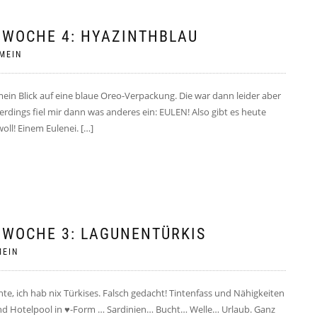
 WOCHE 4: HYAZINTHBLAU
MEIN
 mein Blick auf eine blaue Oreo-Verpackung. Die war dann leider aber
erdings fiel mir dann was anderes ein: EULEN! Also gibt es heute
oll! Einem Eulenei. […]
 WOCHE 3: LAGUNENTÜRKIS
MEIN
chte, ich hab nix Türkises. Falsch gedacht! Tintenfass und Nähigkeiten
und Hotelpool in ♥-Form … Sardinien… Bucht… Welle… Urlaub. Ganz