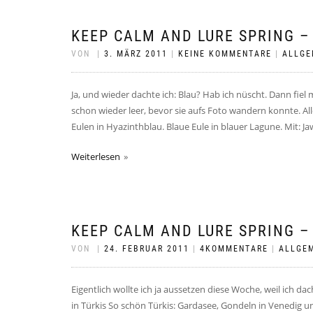
KEEP CALM AND LURE SPRING –
VON
|
3. MÄRZ 2011
|
KEINE KOMMENTARE
|
ALLGE
Ja, und wieder dachte ich: Blau? Hab ich nüscht. Dann fiel
schon wieder leer, bevor sie aufs Foto wandern konnte. All
Eulen in Hyazinthblau. Blaue Eule in blauer Lagune. Mit: Jaw
Weiterlesen
KEEP CALM AND LURE SPRING –
VON
|
24. FEBRUAR 2011
|
4KOMMENTARE
|
ALLGE
Eigentlich wollte ich ja aussetzen diese Woche, weil ich da
in Türkis So schön Türkis: Gardasee, Gondeln in Venedig 