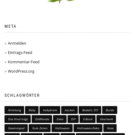
META
Anmelden
Eintrags-Feed
Kommentar-Feed
WordPress.org
SCHLAGWÖRTER
Anleitung
Baby
babykram
backen
Basteln, DIY
Burda
Das Kind trägt
DaWanda
Deko
DIY
E-Book
Geschenk
Gewinnspiel
Gute Zeiten
Halloween
Halloween-Deko
Hase