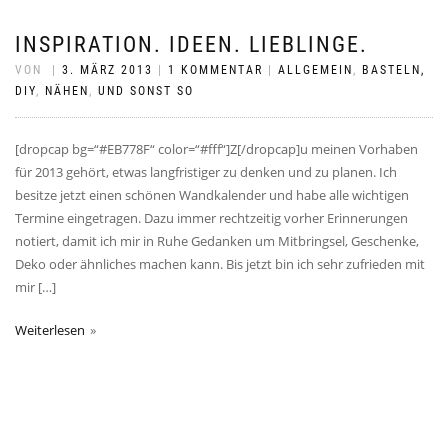
INSPIRATION. IDEEN. LIEBLINGE.
VON
|
3. MÄRZ 2013
|
1 KOMMENTAR
|
ALLGEMEIN
,
BASTELN,
DIY
,
NÄHEN
,
UND SONST SO
[dropcap bg=“#EB778F“ color=“#fff“]Z[/dropcap]u meinen Vorhaben
für 2013 gehört, etwas langfristiger zu denken und zu planen. Ich
besitze jetzt einen schönen Wandkalender und habe alle wichtigen
Termine eingetragen. Dazu immer rechtzeitig vorher Erinnerungen
notiert, damit ich mir in Ruhe Gedanken um Mitbringsel, Geschenke,
Deko oder ähnliches machen kann. Bis jetzt bin ich sehr zufrieden mit
mir […]
Weiterlesen