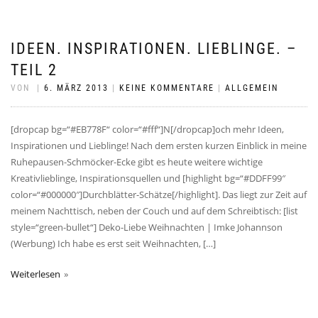
IDEEN. INSPIRATIONEN. LIEBLINGE. –
TEIL 2
VON
|
6. MÄRZ 2013
|
KEINE KOMMENTARE
|
ALLGEMEIN
[dropcap bg=“#EB778F“ color=“#fff“]N[/dropcap]och mehr Ideen,
Inspirationen und Lieblinge! Nach dem ersten kurzen Einblick in meine
Ruhepausen-Schmöcker-Ecke gibt es heute weitere wichtige
Kreativlieblinge, Inspirationsquellen und [highlight bg=“#DDFF99″
color=“#000000″]Durchblätter-Schätze[/highlight]. Das liegt zur Zeit auf
meinem Nachttisch, neben der Couch und auf dem Schreibtisch: [list
style=“green-bullet“] Deko-Liebe Weihnachten | Imke Johannson
(Werbung) Ich habe es erst seit Weihnachten, […]
Weiterlesen