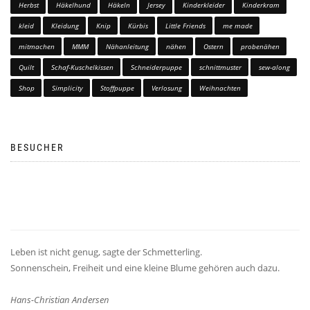
Herbst
Häkelhund
Häkeln
Jersey
Kinderkleider
Kinderkram
kleid
Kleidung
Knip
Kürbis
Little Friends
me made
mitmachen
MMM
Nähanleitung
nähen
Ostern
probenähen
Quilt
Schaf-Kuschelkissen
Schneiderpuppe
schnittmuster
sew-along
Shop
Simplicity
Stoffpuppe
Verlosung
Weihnachten
BESUCHER
Leben ist nicht genug, sagte der Schmetterling.
Sonnenschein, Freiheit und eine kleine Blume gehören auch dazu.
Hans-Christian Andersen