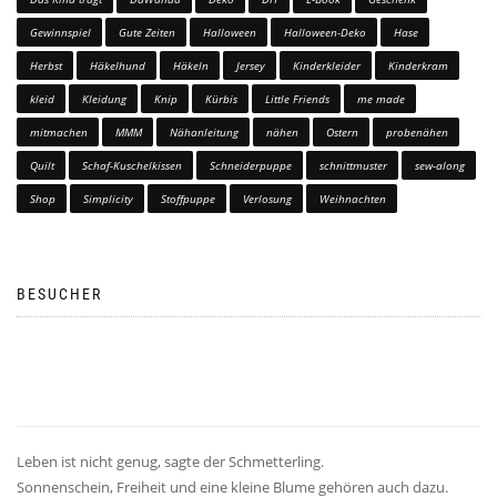
Gewinnspiel
Gute Zeiten
Halloween
Halloween-Deko
Hase
Herbst
Häkelhund
Häkeln
Jersey
Kinderkleider
Kinderkram
kleid
Kleidung
Knip
Kürbis
Little Friends
me made
mitmachen
MMM
Nähanleitung
nähen
Ostern
probenähen
Quilt
Schaf-Kuschelkissen
Schneiderpuppe
schnittmuster
sew-along
Shop
Simplicity
Stoffpuppe
Verlosung
Weihnachten
BESUCHER
Leben ist nicht genug, sagte der Schmetterling.
Sonnenschein, Freiheit und eine kleine Blume gehören auch dazu.