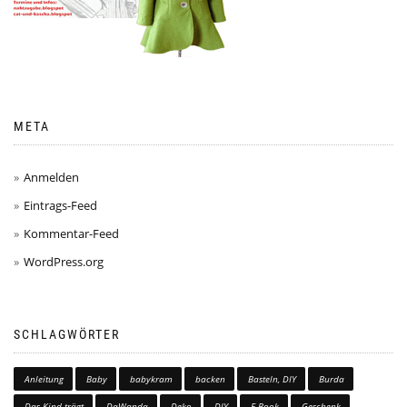
META
Anmelden
Eintrags-Feed
Kommentar-Feed
WordPress.org
SCHLAGWÖRTER
Anleitung
Baby
babykram
backen
Basteln, DIY
Burda
Das Kind trägt
DaWanda
Deko
DIY
E-Book
Geschenk