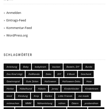
Anmelden
Eintrags-Feed
Kommentar-Feed
WordPress.org
SCHLAGWÖRTER
Anleitung
Baby
babykram
backen
Basteln, DIY
Burda
Das Kind trägt
DaWanda
Deko
DIY
E-Book
Geschenk
Gewinnspiel
Gute Zeiten
Halloween
Halloween-Deko
Hase
Herbst
Häkelhund
Häkeln
Jersey
Kinderkleider
Kinderkram
kleid
Kleidung
Knip
Kürbis
Little Friends
me made
mitmachen
MMM
Nähanleitung
nähen
Ostern
probenähen