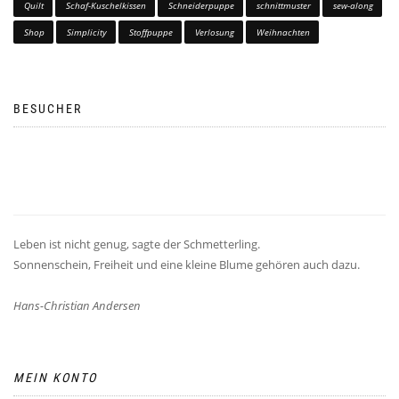
Quilt
Schaf-Kuschelkissen
Schneiderpuppe
schnittmuster
sew-along
Shop
Simplicity
Stoffpuppe
Verlosung
Weihnachten
BESUCHER
Leben ist nicht genug, sagte der Schmetterling.
Sonnenschein, Freiheit und eine kleine Blume gehören auch dazu.
Hans-Christian Andersen
MEIN KONTO