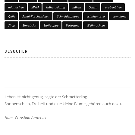
mitmachen
MMM
Nähanleitung
nähen
Ostern
probenähen
Quilt
Schaf-Kuschelkissen
Schneiderpuppe
schnittmuster
sew-along
Shop
Simplicity
Stoffpuppe
Verlosung
Weihnachten
BESUCHER
Leben ist nicht genug, sagte der Schmetterling.
Sonnenschein, Freiheit und eine kleine Blume gehören auch dazu.
Hans-Christian Andersen