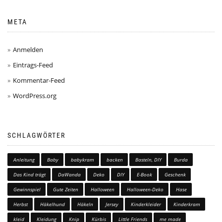
META
Anmelden
Eintrags-Feed
Kommentar-Feed
WordPress.org
SCHLAGWÖRTER
Anleitung
Baby
babykram
backen
Basteln, DIY
Burda
Das Kind trägt
DaWanda
Deko
DIY
E-Book
Geschenk
Gewinnspiel
Gute Zeiten
Halloween
Halloween-Deko
Hase
Herbst
Häkelhund
Häkeln
Jersey
Kinderkleider
Kinderkram
kleid
Kleidung
Knip
Kürbis
Little Friends
me made