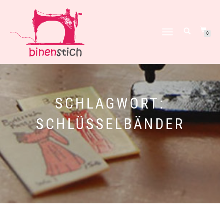
NAVIGATION
0
UMSCHALTEN
SCHLAGWORT:
SCHLÜSSELBÄNDER