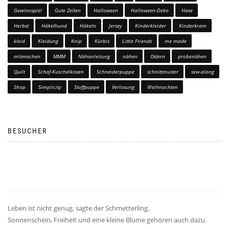
Gewinnspiel
Gute Zeiten
Halloween
Halloween-Deko
Hase
Herbst
Häkelhund
Häkeln
Jersey
Kinderkleider
Kinderkram
kleid
Kleidung
Knip
Kürbis
Little Friends
me made
mitmachen
MMM
Nähanleitung
nähen
Ostern
probenähen
Quilt
Schaf-Kuschelkissen
Schneiderpuppe
schnittmuster
sew-along
Shop
Simplicity
Stoffpuppe
Verlosung
Weihnachten
BESUCHER
Leben ist nicht genug, sagte der Schmetterling.
Sonnenschein, Freiheit und eine kleine Blume gehören auch dazu.