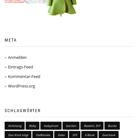
META
Anmelden
Eintrags-Feed
Kommentar-Feed
WordPress.org
SCHLAGWÖRTER
Anleitung
Baby
babykram
backen
Basteln, DIY
Burda
Das Kind trägt
DaWanda
Deko
DIY
E-Book
Geschenk