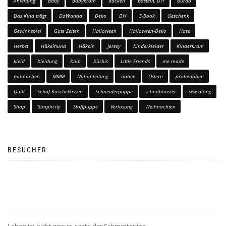
Anleitung
Baby
babykram
backen
Basteln, DIY
Burda
Das Kind trägt
DaWanda
Deko
DIY
E-Book
Geschenk
Gewinnspiel
Gute Zeiten
Halloween
Halloween-Deko
Hase
Herbst
Häkelhund
Häkeln
Jersey
Kinderkleider
Kinderkram
kleid
Kleidung
Knip
Kürbis
Little Friends
me made
mitmachen
MMM
Nähanleitung
nähen
Ostern
probenähen
Quilt
Schaf-Kuschelkissen
Schneiderpuppe
schnittmuster
sew-along
Shop
Simplicity
Stoffpuppe
Verlosung
Weihnachten
BESUCHER