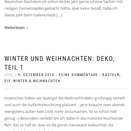
Bäumchen Nachdem ich schon letztes Jahr gerne schöne Sachen mit
riesigen Tannenzapfen gemacht hätte, aber keine besaß, habe ich
dieses Jahr beim Italienurlaub […]
Weiterlesen
WINTER UND WEIHNACHTEN: DEKO,
TEIL 1
VON
|
9. DEZEMBER 2010
|
KEINE KOMMENTARE
|
BASTELN,
DIY
,
WINTER & WEIHNACHTEN
Inzwischen haben wir lääängst die Weihnachtsdeko großzügig verteilt
und auch die Außenbeleuchtung platziert – jetzt braucht man abends
wenigstens außen kein Licht mehr anzumachen, ist so schon hell
genug :-) Besonders verliebt bin ich dabei in das hübsche leuchtende
Reh, das so hell ist, dass es die ganze Hauswand beleuchtet. Da