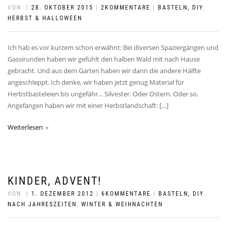
VON
|
28. OKTOBER 2015
|
2KOMMENTARE
|
BASTELN, DIY
,
HERBST & HALLOWEEN
Ich hab es vor kurzem schon erwähnt: Bei diversen Spaziergängen und
Gassirunden haben wir gefühlt den halben Wald mit nach Hause
gebracht. Und aus dem Garten haben wir dann die andere Hälfte
angeschleppt. Ich denke, wir haben jetzt genug Material für
Herbstbasteleien bis ungefähr… Silvester. Oder Ostern. Oder so.
Angefangen haben wir mit einer Herbstlandschaft: […]
Weiterlesen
KINDER, ADVENT!
VON
|
1. DEZEMBER 2012
|
6KOMMENTARE
|
BASTELN, DIY
,
NACH JAHRESZEITEN
,
WINTER & WEIHNACHTEN