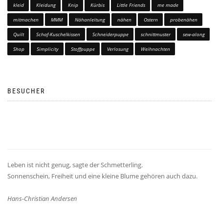
kleid
Kleidung
Knip
Kürbis
Little Friends
me made
mitmachen
MMM
Nähanleitung
nähen
Ostern
probenähen
Quilt
Schaf-Kuschelkissen
Schneiderpuppe
schnittmuster
sew-along
Shop
Simplicity
Stoffpuppe
Verlosung
Weihnachten
BESUCHER
Leben ist nicht genug, sagte der Schmetterling.
Sonnenschein, Freiheit und eine kleine Blume gehören auch dazu.
Hans-Christian Andersen