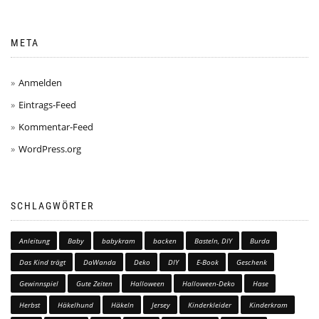
META
Anmelden
Eintrags-Feed
Kommentar-Feed
WordPress.org
SCHLAGWÖRTER
Anleitung
Baby
babykram
backen
Basteln, DIY
Burda
Das Kind trägt
DaWanda
Deko
DIY
E-Book
Geschenk
Gewinnspiel
Gute Zeiten
Halloween
Halloween-Deko
Hase
Herbst
Häkelhund
Häkeln
Jersey
Kinderkleider
Kinderkram