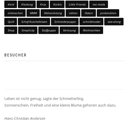
kleid
Kleidung
Knip
Kürbis
Little Friends
me made
mitmachen
MMM
Nähanleitung
nähen
Ostern
probenähen
Quilt
Schaf-Kuschelkissen
Schneiderpuppe
schnittmuster
sew-along
Shop
Simplicity
Stoffpuppe
Verlosung
Weihnachten
BESUCHER
Leben ist nicht genug, sagte der Schmetterling.
Sonnenschein, Freiheit und eine kleine Blume gehören auch dazu.
Hans-Christian Andersen