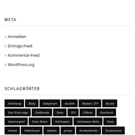
META
Anmelden
Eintrags-Feed
Kommentar-Feed
WordPress.org
SCHLAGWÖRTER
Anleitung
Baby
babykram
backen
Basteln, DIY
Burda
Das Kind trägt
DaWanda
Deko
DIY
E-Book
Geschenk
Gewinnspiel
Gute Zeiten
Halloween
Halloween-Deko
Hase
Herbst
Häkelhund
Häkeln
Jersey
Kinderkleider
Kinderkram