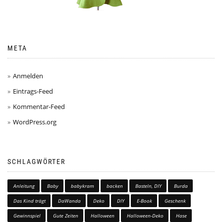
META
Anmelden
Eintrags-Feed
Kommentar-Feed
WordPress.org
SCHLAGWÖRTER
Anleitung
Baby
babykram
backen
Basteln, DIY
Burda
Das Kind trägt
DaWanda
Deko
DIY
E-Book
Geschenk
Gewinnspiel
Gute Zeiten
Halloween
Halloween-Deko
Hase