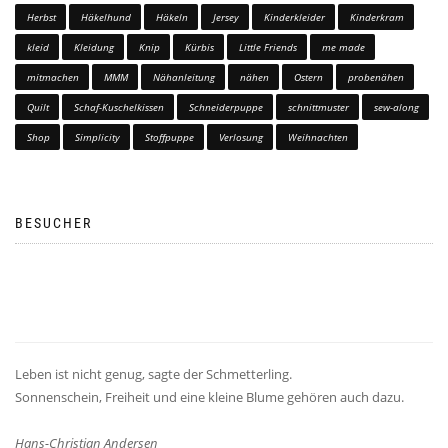
Herbst
Häkelhund
Häkeln
Jersey
Kinderkleider
Kinderkram
kleid
Kleidung
Knip
Kürbis
Little Friends
me made
mitmachen
MMM
Nähanleitung
nähen
Ostern
probenähen
Quilt
Schaf-Kuschelkissen
Schneiderpuppe
schnittmuster
sew-along
Shop
Simplicity
Stoffpuppe
Verlosung
Weihnachten
BESUCHER
Leben ist nicht genug, sagte der Schmetterling.
Sonnenschein, Freiheit und eine kleine Blume gehören auch dazu.
Hans-Christian Andersen