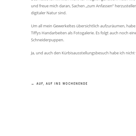
und freue mich daran, Sachen „zum Anfassen“ herzustell
digitaler Natur sind.
Um all mein Gewerkeltes übersichtlich aufzuräumen, habe ic
Tiffys Handarbeiten als Fotogalerie. Es folgt auch noch ei
Schneiderpuppen.
Ja, und auch den Kürbisausstellungsbesuch habe ich nicht 
Beitragsnavigation
←
AUF, AUF INS WOCHENENDE