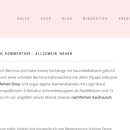
HALLO
SHOP
BLOG
BINENSTICH
PRES
NE KOMMENTARE
|
ALLGEMEIN
,
NÄHEN
ch Bernina und habe meine Vorhänge mit Saumklebeband gekürzt
von einer schicken Bernina-Nähmaschine mit allem Pipapo inklusive
 feinen Shop
und sogar eigene Namensbänder mit Logo drauf.
zenspielkissen, 6 Miniatur-Schneiderpuppen als Nadelkissen und 12
ass ich vor ungefähr einem Monat meinen
nächtlichen Kaufrausch
e vor nähe, bastel und entwerfe ich mit Begeisterung schöne Dinge