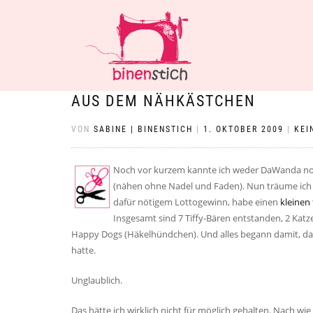
AUS DEM NÄHKÄSTCHEN
VON
SABINE | BINENSTICH
|
1. OKTOBER 2009
|
KEI
Noch vor kurzem kannte ich weder DaWanda no
(nähen ohne Nadel und Faden). Nun träume ich 
dafür nötigem Lottogewinn, habe einen
kleinen
Insgesamt sind 7 Tiffy-Bären entstanden, 2 Kat
Happy Dogs (Häkelhündchen). Und alles begann damit, d
hatte.
Unglaublich.
Das hätte ich wirklich nicht für möglich gehalten. Nach wi