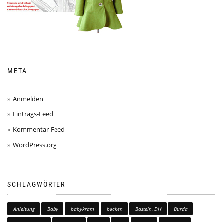
META
Anmelden
Eintrags-Feed
Kommentar-Feed
WordPress.org
SCHLAGWÖRTER
Anleitung
Baby
babykram
backen
Basteln, DIY
Burda