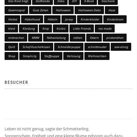
Das Kind trägt
DaWanda
Deko
DIY
E-Book
Geschenk
Gewinnspiel
Gute Zeiten
Halloween
Halloween-Deko
Hase
Herbst
Häkelhund
Häkeln
Jersey
Kinderkleider
Kinderkram
kleid
Kleidung
Knip
Kürbis
Little Friends
me made
mitmachen
MMM
Nähanleitung
nähen
Ostern
probenähen
Quilt
Schaf-Kuschelkissen
Schneiderpuppe
schnittmuster
sew-along
Shop
Simplicity
Stoffpuppe
Verlosung
Weihnachten
BESUCHER
Leben ist nicht genug, sagte der Schmetterling.
Sonnenschein, Freiheit und eine kleine Blume gehören auch dazu.