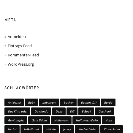
META
Anmelden
Eintrags-Feed
Kommentar-Feed
WordPress.org
SCHLAGWÖRTER
Anleitung
Baby
babykram
backen
Basteln, DIY
Burda
Das Kind trägt
DaWanda
Deko
DIY
E-Book
Geschenk
Gewinnspiel
Gute Zeiten
Halloween
Halloween-Deko
Hase
Herbst
Häkelhund
Häkeln
Jersey
Kinderkleider
Kinderkram