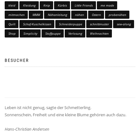
kleid
Kleidung
Knip
Kürbis
Little Friends
me made
mitmachen
MMM
Nähanleitung
nähen
Ostern
probenähen
Quilt
Schaf-Kuschelkissen
Schneiderpuppe
schnittmuster
sew-along
Shop
Simplicity
Stoffpuppe
Verlosung
Weihnachten
BESUCHER
Leben ist nicht genug, sagte der Schmetterling.
Sonnenschein, Freiheit und eine kleine Blume gehören auch dazu.
Hans-Christian Andersen