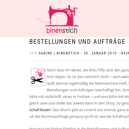
BESTELLUNGEN UND AUFTRÄGE
VON
SABINE | BINENSTICH
|
30. JANUAR 2010
|
KEI
Nicht dass Ihr denkt, die Miss Tiffy sitzt den 
links liegen. So ist das natürlich nicht – auch 
läuft abends regelmäßig die Nähmaschine heiß. D
Bestellungen und Aufträgen beschäftigt bin. Zum B
bitte mit Aufschrift, eines in Frottee – und eins bitte m
gleich zwei und stelle das zweite dann in den Shop. So ge
Schaf-Kissen
. Den Wurm gibt es vorerst nur einmal, ganz ex
ob die Wurmnachfrage genauso groß ist, wie die Schafnac
Hier mal ein kleiner Einblick in die Bestellungen und Auftr