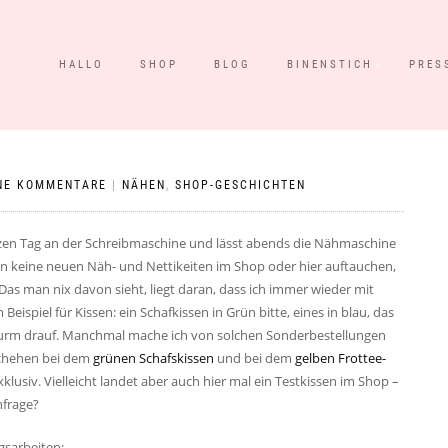
HALLO
SHOP
BLOG
BINENSTICH
PRES
NE KOMMENTARE
|
NÄHEN
,
SHOP-GESCHICHTEN
ganzen Tag an der Schreibmaschine und lässt abends die Nähmaschine
wenn keine neuen Näh- und Nettikeiten im Shop oder hier auftauchen,
as man nix davon sieht, liegt daran, dass ich immer wieder mit
eispiel für Kissen: ein Schafkissen in Grün bitte, eines in blau, das
it Wurm drauf. Manchmal mache ich von solchen Sonderbestellungen
schehen bei dem
grünen Schafskissen
und bei dem
gelben Frottee-
klusiv. Vielleicht landet aber auch hier mal ein Testkissen im Shop –
hfrage?
agsarbeiten: