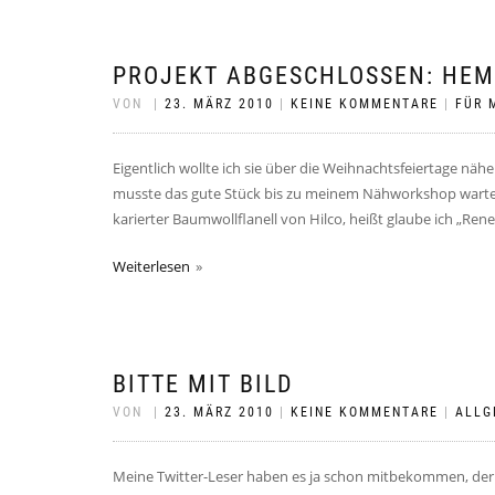
PROJEKT ABGESCHLOSSEN: HE
VON
|
23. MÄRZ 2010
|
KEINE KOMMENTARE
|
FÜR M
Eigentlich wollte ich sie über die Weihnachtsfeiertage näh
musste das gute Stück bis zu meinem Nähworkshop warten. Un
karierter Baumwollflanell von Hilco, heißt glaube ich „Rene
Weiterlesen
BITTE MIT BILD
VON
|
23. MÄRZ 2010
|
KEINE KOMMENTARE
|
ALLG
Meine Twitter-Leser haben es ja schon mitbekommen, der e