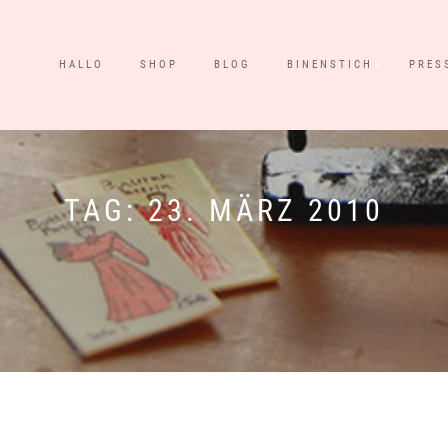
HALLO
SHOP
BLOG
BINENSTICH
PRES
TAG:
23. MÄRZ 2010