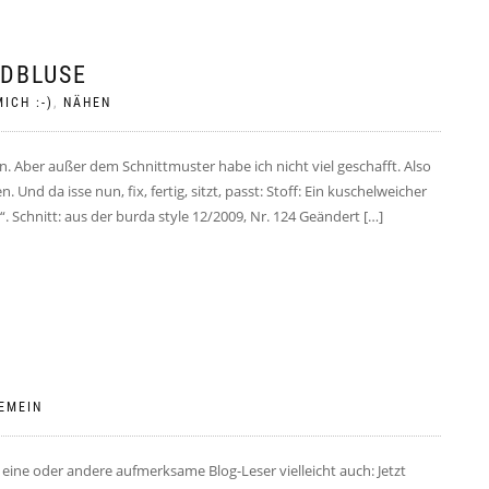
MDBLUSE
ICH :-)
,
NÄHEN
en. Aber außer dem Schnittmuster habe ich nicht viel geschafft. Also
d da isse nun, fix, fertig, sitzt, passt: Stoff: Ein kuschelweicher
“. Schnitt: aus der burda style 12/2009, Nr. 124 Geändert […]
EMEIN
ine oder andere aufmerksame Blog-Leser vielleicht auch: Jetzt