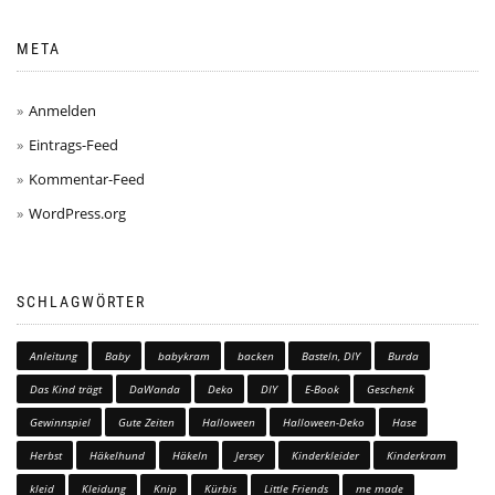
META
Anmelden
Eintrags-Feed
Kommentar-Feed
WordPress.org
SCHLAGWÖRTER
Anleitung
Baby
babykram
backen
Basteln, DIY
Burda
Das Kind trägt
DaWanda
Deko
DIY
E-Book
Geschenk
Gewinnspiel
Gute Zeiten
Halloween
Halloween-Deko
Hase
Herbst
Häkelhund
Häkeln
Jersey
Kinderkleider
Kinderkram
kleid
Kleidung
Knip
Kürbis
Little Friends
me made