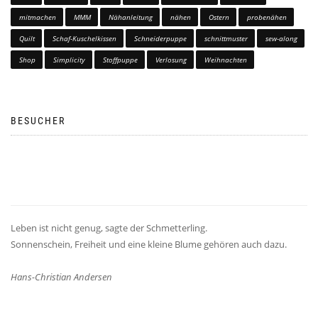
mitmachen
MMM
Nähanleitung
nähen
Ostern
probenähen
Quilt
Schaf-Kuschelkissen
Schneiderpuppe
schnittmuster
sew-along
Shop
Simplicity
Stoffpuppe
Verlosung
Weihnachten
BESUCHER
Leben ist nicht genug, sagte der Schmetterling.
Sonnenschein, Freiheit und eine kleine Blume gehören auch dazu.
Hans-Christian Andersen