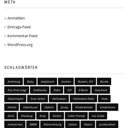
META
Anmelden
Eintrags-Feed
Kommentar-Feed
WordPress.org
SCHLAGWÖRTER
Anleitung
Baby
babykram
backen
Basteln, DIY
Burda
Das Kind trägt
DaWanda
Deko
DIY
E-Book
Geschenk
Gewinnspiel
Gute Zeiten
Halloween
Halloween-Deko
Hase
Herbst
Häkelhund
Häkeln
Jersey
Kinderkleider
Kinderkram
kleid
Kleidung
Knip
Kürbis
Little Friends
me made
mitmachen
MMM
Nähanleitung
nähen
Ostern
probenähen