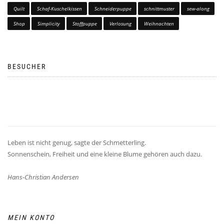
Quilt
Schaf-Kuschelkissen
Schneiderpuppe
schnittmuster
sew-along
Shop
Simplicity
Stoffpuppe
Verlosung
Weihnachten
BESUCHER
Leben ist nicht genug, sagte der Schmetterling.
Sonnenschein, Freiheit und eine kleine Blume gehören auch dazu.
Hans-Christian Andersen
MEIN KONTO