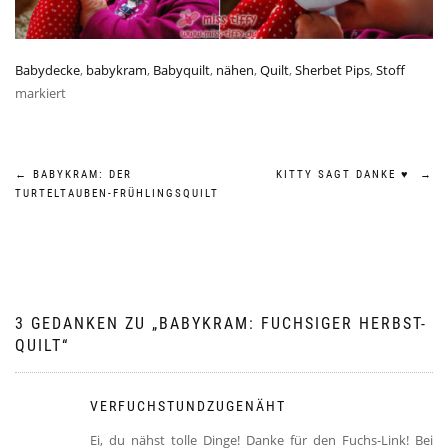
Babydecke
,
babykram
,
Babyquilt
,
nähen
,
Quilt
,
Sherbet Pips
,
Stoff
markiert
Beitragsnavigation
←
BABYKRAM: DER
KITTY SAGT DANKE ♥
→
TURTELTAUBEN-FRÜHLINGSQUILT
3 GEDANKEN ZU „
BABYKRAM: FUCHSIGER HERBST-
QUILT
“
VERFUCHSTUNDZUGENÄHT
Ei, du nähst tolle Dinge! Danke für den Fuchs-Link! Bei