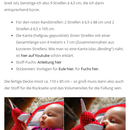
breit ist), benötige ich also 9 Streifen á 4,5 cm, die ich dann
entsprechend kürze.
Für den roten Randstreifen: 2 Streifen á 6,5 x 88 cm und 2
Streifen á 6,5 x 105 cm.
Die Kante (hellgrau gepunktet): Einen Streifen mit einer
Gesamtlänge von 4 metern x 7 cm (Zusammennähen aus
kürzeren Streifen). Wie man so eine Kante (das „Binding“) näht,
ist
hier auf Youtube
schön erklärt.
Stoff-Fuchs:
Anleitung hier
Stickereien: Vorlagen für
Eule hier
, für
Fuchs hie
r.
Die fertige Decke misst ca. 110 x 85 cm – so groß muss dann also auch
der Stoff für die Rückseite und das Volumenvlies für die Füllung sein.