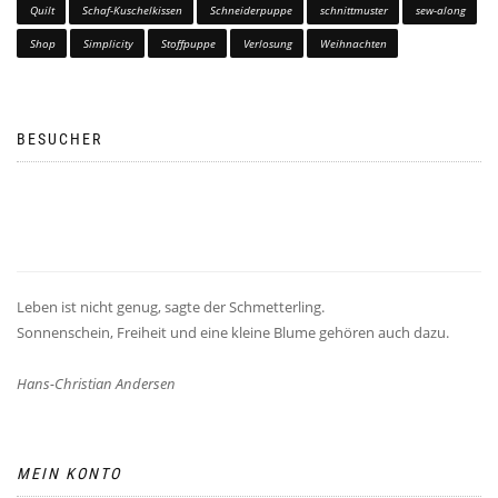
Quilt
Schaf-Kuschelkissen
Schneiderpuppe
schnittmuster
sew-along
Shop
Simplicity
Stoffpuppe
Verlosung
Weihnachten
BESUCHER
Leben ist nicht genug, sagte der Schmetterling.
Sonnenschein, Freiheit und eine kleine Blume gehören auch dazu.
Hans-Christian Andersen
MEIN KONTO