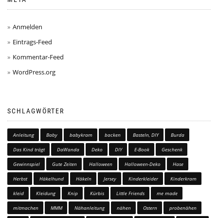
Anmelden
Eintrags-Feed
Kommentar-Feed
WordPress.org
SCHLAGWÖRTER
Anleitung
Baby
babykram
backen
Basteln, DIY
Burda
Das Kind trägt
DaWanda
Deko
DIY
E-Book
Geschenk
Gewinnspiel
Gute Zeiten
Halloween
Halloween-Deko
Hase
Herbst
Häkelhund
Häkeln
Jersey
Kinderkleider
Kinderkram
kleid
Kleidung
Knip
Kürbis
Little Friends
me made
mitmachen
MMM
Nähanleitung
nähen
Ostern
probenähen