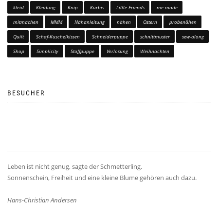
kleid
Kleidung
Knip
Kürbis
Little Friends
me made
mitmachen
MMM
Nähanleitung
nähen
Ostern
probenähen
Quilt
Schaf-Kuschelkissen
Schneiderpuppe
schnittmuster
sew-along
Shop
Simplicity
Stoffpuppe
Verlosung
Weihnachten
BESUCHER
Leben ist nicht genug, sagte der Schmetterling.
Sonnenschein, Freiheit und eine kleine Blume gehören auch dazu.
Hans-Christian Andersen