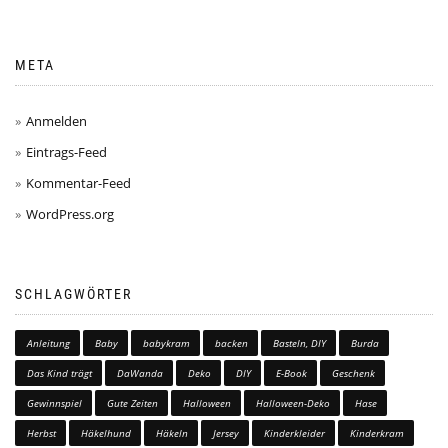
META
Anmelden
Eintrags-Feed
Kommentar-Feed
WordPress.org
SCHLAGWÖRTER
Anleitung
Baby
babykram
backen
Basteln, DIY
Burda
Das Kind trägt
DaWanda
Deko
DIY
E-Book
Geschenk
Gewinnspiel
Gute Zeiten
Halloween
Halloween-Deko
Hase
Herbst
Häkelhund
Häkeln
Jersey
Kinderkleider
Kinderkram