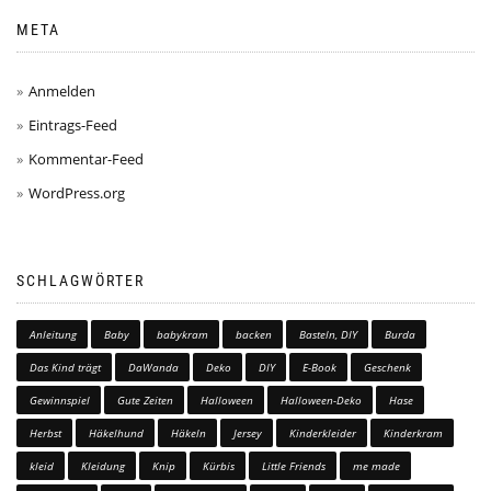
META
Anmelden
Eintrags-Feed
Kommentar-Feed
WordPress.org
SCHLAGWÖRTER
Anleitung
Baby
babykram
backen
Basteln, DIY
Burda
Das Kind trägt
DaWanda
Deko
DIY
E-Book
Geschenk
Gewinnspiel
Gute Zeiten
Halloween
Halloween-Deko
Hase
Herbst
Häkelhund
Häkeln
Jersey
Kinderkleider
Kinderkram
kleid
Kleidung
Knip
Kürbis
Little Friends
me made