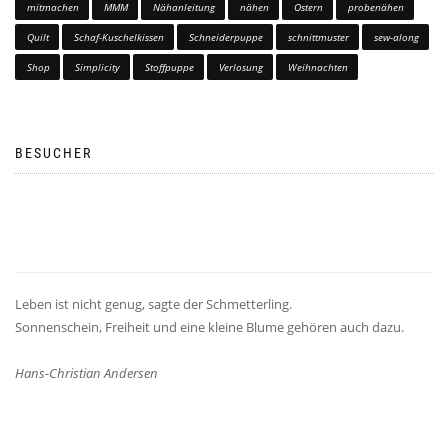
mitmachen
MMM
Nähanleitung
nähen
Ostern
probenähen
Quilt
Schaf-Kuschelkissen
Schneiderpuppe
schnittmuster
sew-along
Shop
Simplicity
Stoffpuppe
Verlosung
Weihnachten
BESUCHER
Leben ist nicht genug, sagte der Schmetterling.
Sonnenschein, Freiheit und eine kleine Blume gehören auch dazu.
Hans-Christian Andersen