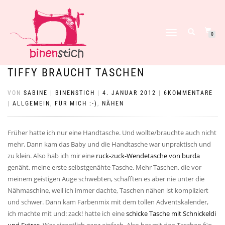
NAVIGATION
0
UMSCHALTEN
TIFFY BRAUCHT TASCHEN
VON
SABINE | BINENSTICH
|
4. JANUAR 2012
|
6KOMMENTARE
|
ALLGEMEIN
,
FÜR MICH :-)
,
NÄHEN
Früher hatte ich nur eine Handtasche. Und wollte/brauchte auch nicht
mehr. Dann kam das Baby und die Handtasche war unpraktisch und
zu klein. Also hab ich mir eine
ruck-zuck-Wendetasche von burda
genäht, meine erste selbstgenähte Tasche. Mehr Taschen, die vor
meinem geistigen Auge schwebten, schafften es aber nie unter die
Nähmaschine, weil ich immer dachte, Taschen nähen ist kompliziert
und schwer. Dann kam Farbenmix mit dem tollen Adventskalender,
ich machte mit und: zack! hatte ich eine
schicke Tasche mit Schnickeldi