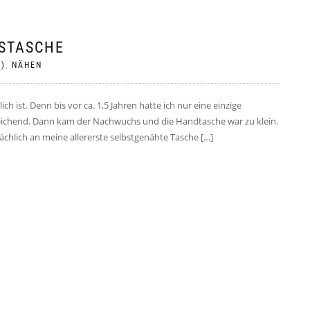
GSTASCHE
-)
,
NÄHEN
ch ist. Denn bis vor ca. 1,5 Jahren hatte ich nur eine einzige
sreichend. Dann kam der Nachwuchs und die Handtasche war zu klein.
ächlich an meine allererste selbstgenähte Tasche […]