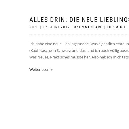
ALLES DRIN: DIE NEUE LIEBLIN
VON
|
17. JUNI 2012
|
8KOMMENTARE
|
FÜR MICH :
Ich habe eine neue Lieblingstasche. Was eigentlich erstaunli
(Kauf-)tasche in Schwarz und das fand ich auch völlig au
Was Neues, Praktisches musste her. Also hab ich mich tats
Weiterlesen