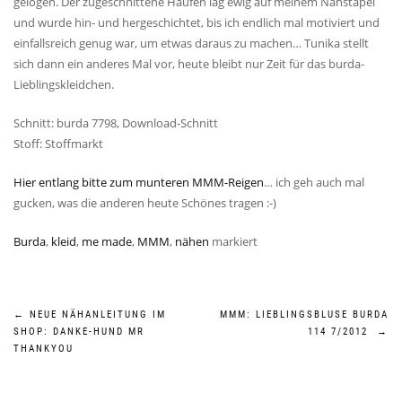
gelogen. Der zugeschnittene Haufen lag ewig auf meinem Nähstapel
und wurde hin- und hergeschichtet, bis ich endlich mal motiviert und
einfallsreich genug war, um etwas daraus zu machen… Tunika stellt
sich dann ein anderes Mal vor, heute bleibt nur Zeit für das burda-
Lieblingskleidchen.
Schnitt: burda 7798, Download-Schnitt
Stoff: Stoffmarkt
Hier entlang bitte zum munteren MMM-Reigen
… ich geh auch mal
gucken, was die anderen heute Schönes tragen :-)
Burda
,
kleid
,
me made
,
MMM
,
nähen
markiert
Beitragsnavigation
←
NEUE NÄHANLEITUNG IM
MMM: LIEBLINGSBLUSE BURDA
SHOP: DANKE-HUND MR
114 7/2012
→
THANKYOU