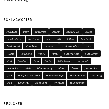
WordPress.org
SCHLAGWÖRTER
Anleitung
Baby
babykram
backen
Basteln, DIY
Burda
Das Kind trägt
DaWanda
Deko
DIY
E-Book
Geschenk
Gewinnspiel
Gute Zeiten
Halloween
Halloween-Deko
Hase
Herbst
Häkelhund
Häkeln
Jersey
Kinderkleider
Kinderkram
kleid
Kleidung
Knip
Kürbis
Little Friends
me made
mitmachen
MMM
Nähanleitung
nähen
Ostern
probenähen
Quilt
Schaf-Kuschelkissen
Schneiderpuppe
schnittmuster
sew-along
Shop
Simplicity
Stoffpuppe
Verlosung
Weihnachten
BESUCHER