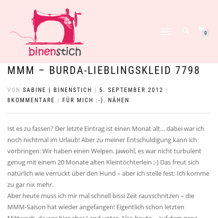
NAVIGATION
0
UMSCHALTEN
MMM – BURDA-LIEBLINGSKLEID 7798
VON
SABINE | BINENSTICH
|
5. SEPTEMBER 2012
|
8KOMMENTARE
|
FÜR MICH :-)
,
NÄHEN
Ist es zu fassen? Der letzte Eintrag ist einen Monat alt… dabei war ich
noch nichtmal im Urlaub! Aber zu meiner Entschuldigung kann ich
vorbringen: Wir haben einen Welpen. Jawohl, es war nicht turbulent
genug mit einem 20 Monate alten Kleintöchterlein ;-) Das freut sich
natürlich wie verrückt über den Hund – aber ich stelle fest: Ich komme
zu gar nix mehr.
Aber heute muss ich mir mal schnell bissi Zeit rausschnitzen – die
MMM-Saison hat wieder angefangen! Eigentlich schon letzten