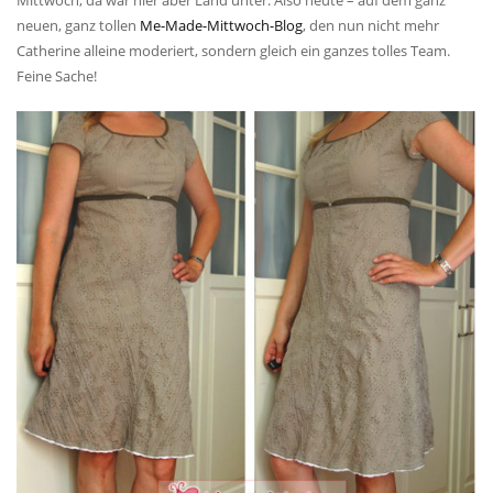
Mittwoch, da war hier aber Land unter. Also heute – auf dem ganz
neuen, ganz tollen
Me-Made-Mittwoch-Blog
, den nun nicht mehr
Catherine alleine moderiert, sondern gleich ein ganzes tolles Team.
Feine Sache!