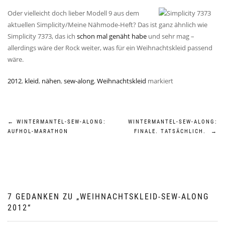
Oder vielleicht doch lieber Modell 9 aus dem
aktuellen Simplicity/Meine Nähmode-Heft? Das ist ganz ähnlich wie
Simplicity 7373, das ich
schon mal genäht habe
und sehr mag –
allerdings wäre der Rock weiter, was für ein Weihnachtskleid passend
wäre.
2012
,
kleid
,
nähen
,
sew-along
,
Weihnachtskleid
markiert
Beitragsnavigation
←
WINTERMANTEL-SEW-ALONG:
WINTERMANTEL-SEW-ALONG:
AUFHOL-MARATHON
FINALE. TATSÄCHLICH.
→
7 GEDANKEN ZU „
WEIHNACHTSKLEID-SEW-ALONG
2012
“