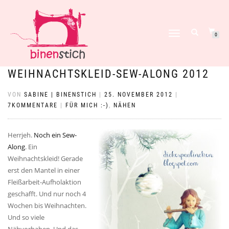
NAVIGATION
0
UMSCHALTEN
WEIHNACHTSKLEID-SEW-ALONG 2012
VON
SABINE | BINENSTICH
|
25. NOVEMBER 2012
|
7KOMMENTARE
|
FÜR MICH :-)
,
NÄHEN
Herrjeh.
Noch ein Sew-
Along
. Ein
Weihnachtskleid! Gerade
erst den Mantel in einer
Fleißarbeit-Aufholaktion
geschafft. Und nur noch 4
Wochen bis Weihnachten.
Und so viele