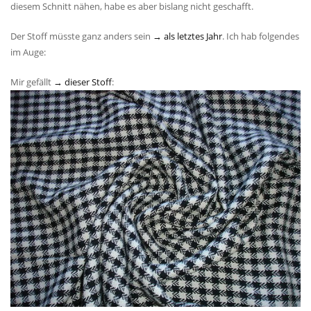
diesem Schnitt nähen, habe es aber bislang nicht geschafft.
Der Stoff müsste ganz anders sein
→ als letztes Jahr
. Ich hab folgendes
im Auge:
Mir gefällt
→ dieser Stoff
: