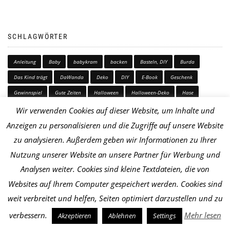
SCHLAGWÖRTER
Anleitung
Baby
babykram
backen
Basteln, DIY
Burda
Das Kind trägt
DaWanda
Deko
DIY
E-Book
Geschenk
Gewinnspiel
Gute Zeiten
Halloween
Halloween-Deko
Hase
Herbst
Häkelhund
Häkeln
Jersey
Kinderkleider
Kinderkram
Wir verwenden Cookies auf dieser Website, um Inhalte und
kleid
Kleidung
Knip
Kürbis
Little Friends
me made
Anzeigen zu personalisieren und die Zugriffe auf unsere Website
zu analysieren. Außerdem geben wir Informationen zu Ihrer
mitmachen
MMM
Nähanleitung
nähen
Ostern
probenähen
Nutzung unserer Website an unsere Partner für Werbung und
Quilt
Schaf-Kuschelkissen
Schneiderpuppe
schnittmuster
sew-along
Analysen weiter. Cookies sind kleine Textdateien, die von
Shop
Simplicity
Stoffpuppe
Verlosung
Weihnachten
Websites auf Ihrem Computer gespeichert werden. Cookies sind
weit verbreitet und helfen, Seiten optimiert darzustellen und zu
BESUCHER
verbessern.
Mehr lesen
Akzeptieren
Ablehnen
Settings