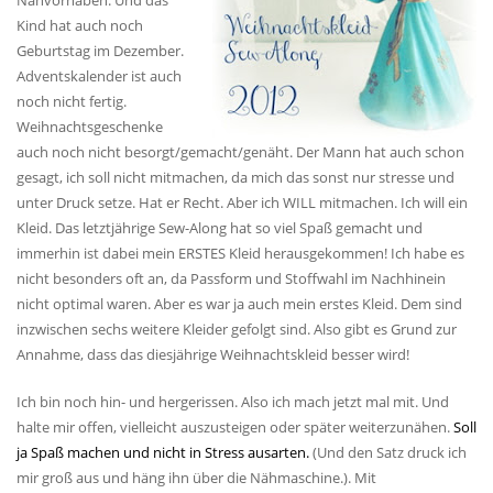
Nähvorhaben. Und das
Kind hat auch noch
Geburtstag im Dezember.
Adventskalender ist auch
noch nicht fertig.
Weihnachtsgeschenke
auch noch nicht besorgt/gemacht/genäht. Der Mann hat auch schon
gesagt, ich soll nicht mitmachen, da mich das sonst nur stresse und
unter Druck setze. Hat er Recht. Aber ich WILL mitmachen. Ich will ein
Kleid. Das letztjährige Sew-Along hat so viel Spaß gemacht und
immerhin ist dabei mein ERSTES Kleid herausgekommen! Ich habe es
nicht besonders oft an, da Passform und Stoffwahl im Nachhinein
nicht optimal waren. Aber es war ja auch mein erstes Kleid. Dem sind
inzwischen sechs weitere Kleider gefolgt sind. Also gibt es Grund zur
Annahme, dass das diesjährige Weihnachtskleid besser wird!
Ich bin noch hin- und hergerissen. Also ich mach jetzt mal mit. Und
halte mir offen, vielleicht auszusteigen oder später weiterzunähen.
Soll
ja Spaß machen und nicht in Stress ausarten.
(Und den Satz druck ich
mir groß aus und häng ihn über die Nähmaschine.). Mit