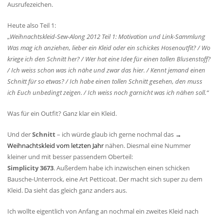
Ausrufezeichen.
Heute also Teil 1:
„
Weihnachtskleid-Sew-Along 2012 Teil 1: Motivation und Link-Sammlung
Was mag ich anziehen, lieber ein Kleid oder ein schickes Hosenoutfit? / Wo
kriege ich den Schnitt her? / Wer hat eine Idee für einen tollen Blusenstoff?
/ Ich weiss schon was ich nähe und zwar das hier. / Kennt jemand einen
Schnitt für so etwas? / Ich habe einen tollen Schnitt gesehen, den muss
ich Euch unbedingt zeigen. / Ich weiss noch garnicht was ich nähen soll.“
Was für ein Outfit? Ganz klar ein Kleid.
Und der
Schnitt
– ich würde glaub ich gerne nochmal das
→
Weihnachtskleid vom letzten Jahr
nähen. Diesmal eine Nummer
kleiner und mit besser passendem Oberteil:
Simplicity 3673
. Außerdem habe ich inzwischen einen schicken
Bausche-Unterrock, eine Art Petticoat. Der macht sich super zu dem
Kleid. Da sieht das gleich ganz anders aus.
Ich wollte eigentlich von Anfang an nochmal ein zweites Kleid nach