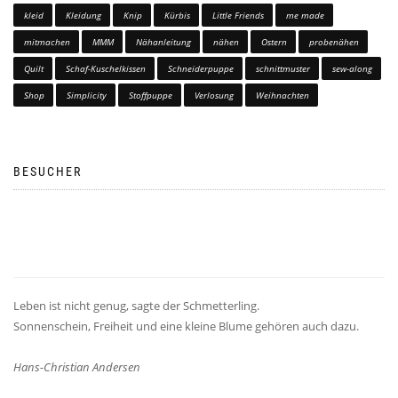
kleid
Kleidung
Knip
Kürbis
Little Friends
me made
mitmachen
MMM
Nähanleitung
nähen
Ostern
probenähen
Quilt
Schaf-Kuschelkissen
Schneiderpuppe
schnittmuster
sew-along
Shop
Simplicity
Stoffpuppe
Verlosung
Weihnachten
BESUCHER
Leben ist nicht genug, sagte der Schmetterling.
Sonnenschein, Freiheit und eine kleine Blume gehören auch dazu.
Hans-Christian Andersen