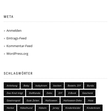
META
Anmelden
Eintrags-Feed
Kommentar-Feed
WordPress.org
SCHLAGWÖRTER
Anleitung
Baby
babykram
backen
Basteln, DIY
Burda
Das Kind trägt
DaWanda
Deko
DIY
E-Book
Geschenk
Gewinnspiel
Gute Zeiten
Halloween
Halloween-Deko
Hase
Herbst
Häkelhund
Häkeln
Jersey
Kinderkleider
Kinderkram