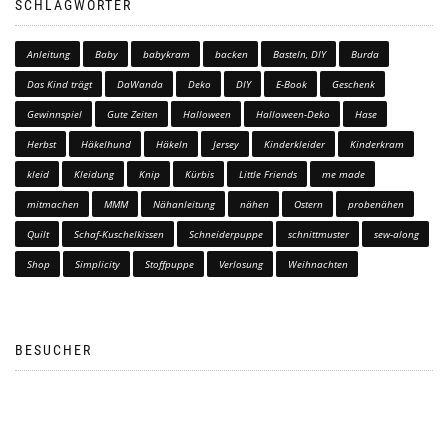
SCHLAGWÖRTER
Anleitung
Baby
babykram
backen
Basteln, DIY
Burda
Das Kind trägt
DaWanda
Deko
DIY
E-Book
Geschenk
Gewinnspiel
Gute Zeiten
Halloween
Halloween-Deko
Hase
Herbst
Häkelhund
Häkeln
Jersey
Kinderkleider
Kinderkram
kleid
Kleidung
Knip
Kürbis
Little Friends
me made
mitmachen
MMM
Nähanleitung
nähen
Ostern
probenähen
Quilt
Schaf-Kuschelkissen
Schneiderpuppe
schnittmuster
sew-along
Shop
Simplicity
Stoffpuppe
Verlosung
Weihnachten
BESUCHER