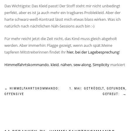
Das Wichtigste: Das Kleid passt! Der Stoff steht mir nicht unbedingt
perfekt, aber es ist ja auch mehr ein tragbares Problekleid. Aber der
harte schwarz-weiß-Kontrast lässt mich etwas blass wirken. Was ich
natürlich nach nächtlichen Näh-Sessions auch bin :-)
Für mehr reicht jetzt die Zeit nicht, das Kind muss gleich abgeholt
werden. Aber immerhin: Flagge gezeigt, wenn auch spät.Meine
tapferen Mitstreiterinnen findet Ihr
hier, bei der Lagebesprechung
!
Himmelfahrtskommando
,
kleid
,
nähen
,
sew-along
,
Simplicity
markiert
Beitragsnavigation
←
HIMMELFAHRTSKOMMANDO:
1. MAI: GETRÖDELT, GEFUNDEN,
OFFENSIVE
GEFREUT:
→