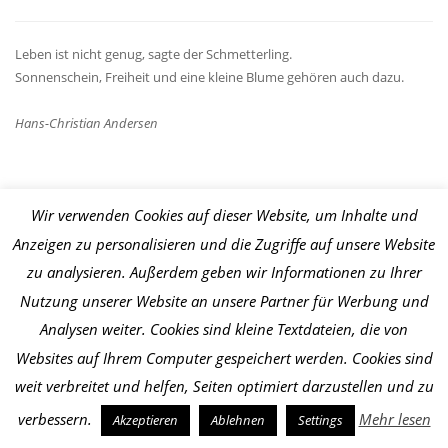
Leben ist nicht genug, sagte der Schmetterling.
Sonnenschein, Freiheit und eine kleine Blume gehören auch dazu.
Hans-Christian Andersen
MEIN KONTO
Wir verwenden Cookies auf dieser Website, um Inhalte und
Anzeigen zu personalisieren und die Zugriffe auf unsere Website
Mein Konto
zu analysieren. Außerdem geben wir Informationen zu Ihrer
Nutzung unserer Website an unsere Partner für Werbung und
Analysen weiter. Cookies sind kleine Textdateien, die von
RECHTLICHES & CO.
Websites auf Ihrem Computer gespeichert werden. Cookies sind
weit verbreitet und helfen, Seiten optimiert darzustellen und zu
Zahlungsarten
verbessern.
Mehr lesen
Akzeptieren
Ablehnen
Settings
Impressum