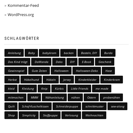
Kommentar-Feed
WordPress.org
SCHLAGWÖRTER
Anleitung
Baby
babykram
backen
Basteln, DIY
Burda
Das Kind trägt
DaWanda
Deko
DIY
E-Book
Geschenk
Gewinnspiel
Gute Zeiten
Halloween
Halloween-Deko
Hase
Herbst
Häkelhund
Häkeln
Jersey
Kinderkleider
Kinderkram
kleid
Kleidung
Knip
Kürbis
Little Friends
me made
mitmachen
MMM
Nähanleitung
nähen
Ostern
probenähen
Quilt
Schaf-Kuschelkissen
Schneiderpuppe
schnittmuster
sew-along
Shop
Simplicity
Stoffpuppe
Verlosung
Weihnachten