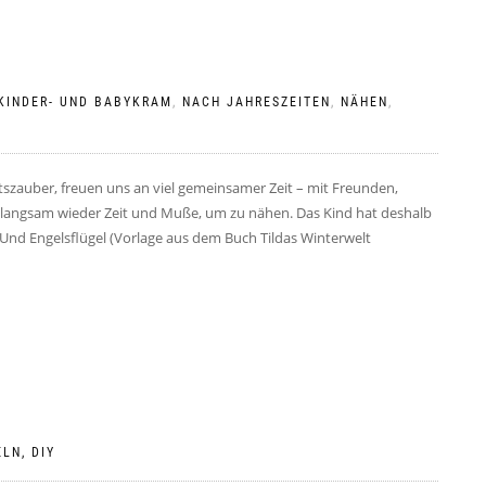
KINDER- UND BABYKRAM
,
NACH JAHRESZEITEN
,
NÄHEN
,
zauber, freuen uns an viel gemeinsamer Zeit – mit Freunden,
e langsam wieder Zeit und Muße, um zu nähen. Das Kind hat deshalb
nd Engelsflügel (Vorlage aus dem Buch Tildas Winterwelt
LN, DIY