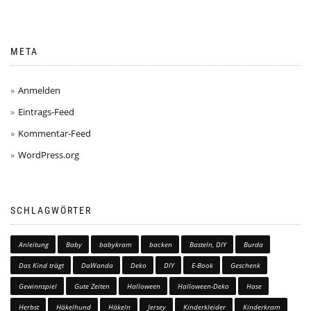
META
Anmelden
Eintrags-Feed
Kommentar-Feed
WordPress.org
SCHLAGWÖRTER
Anleitung
Baby
babykram
backen
Basteln, DIY
Burda
Das Kind trägt
DaWanda
Deko
DIY
E-Book
Geschenk
Gewinnspiel
Gute Zeiten
Halloween
Halloween-Deko
Hase
Herbst
Häkelhund
Häkeln
Jersey
Kinderkleider
Kinderkram