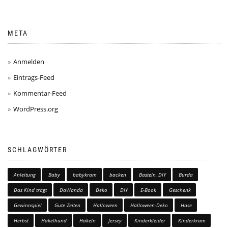
META
Anmelden
Eintrags-Feed
Kommentar-Feed
WordPress.org
SCHLAGWÖRTER
Anleitung
Baby
babykram
backen
Basteln, DIY
Burda
Das Kind trägt
DaWanda
Deko
DIY
E-Book
Geschenk
Gewinnspiel
Gute Zeiten
Halloween
Halloween-Deko
Hase
Herbst
Häkelhund
Häkeln
Jersey
Kinderkleider
Kinderkram