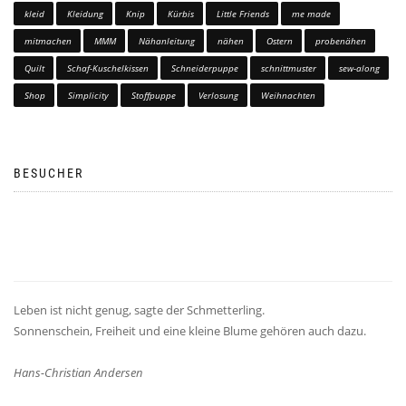
kleid
Kleidung
Knip
Kürbis
Little Friends
me made
mitmachen
MMM
Nähanleitung
nähen
Ostern
probenähen
Quilt
Schaf-Kuschelkissen
Schneiderpuppe
schnittmuster
sew-along
Shop
Simplicity
Stoffpuppe
Verlosung
Weihnachten
BESUCHER
Leben ist nicht genug, sagte der Schmetterling.
Sonnenschein, Freiheit und eine kleine Blume gehören auch dazu.
Hans-Christian Andersen