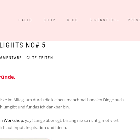
HALLO
SHOP
BLOG
BINENSTICH
PRES
LIGHTS NO# 5
MMENTARE
|
GUTE ZEITEN
ründe.
blicke im Alltag, um durch die kleinen, manchmal banalen Dinge auch
h umgibt und für das ich dankbar bin.
nem
Workshop
, yay! Lange überlegt, bislang nie so richtig motiviert
ich auf Input, Inspiration und Ideen.