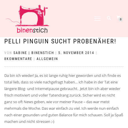
NAVIGATION
0
UMSCHALTEN
PELLI PINGUIN SUCHT PROBENÄHER!
VON
SABINE | BINENSTICH
|
5. NOVEMBER 2014
|
8KOMMENTARE
|
ALLGEMEIN
Da bin ich wieder! Ja, es ist lange ruhig hier geworden und ich finde es
total lieb, dass so viele nachgefragt haben… ich habe in der Tat eine
längere Blog- und Internetpause gebraucht. Jetzt bin ich aber wieder
frisch motiviert und voller Tatendrang zurück. Sicher wird es nicht
ganz so oft News geben, wie vor meiner Pause – das war meist
mehrmals die Woche. Das war einfach zu viel. Ich werde nun einfach
nach einer gesunden und guten Balance für mich schauen. Soll ja Spaß
machen und nicht stressen ;-)