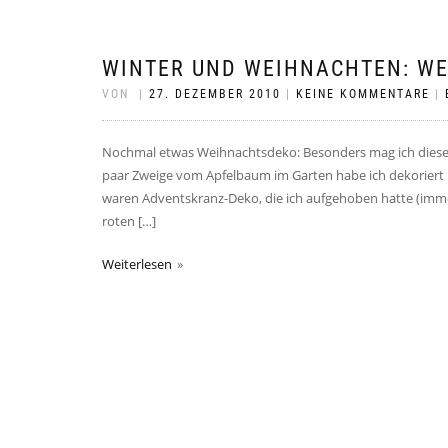
WINTER UND WEIHNACHTEN: W
VON
|
27. DEZEMBER 2010
|
KEINE KOMMENTARE
|
Nochmal etwas Weihnachtsdeko: Besonders mag ich dieses J
paar Zweige vom Apfelbaum im Garten habe ich dekoriert 
waren Adventskranz-Deko, die ich aufgehoben hatte (immer
roten […]
Weiterlesen