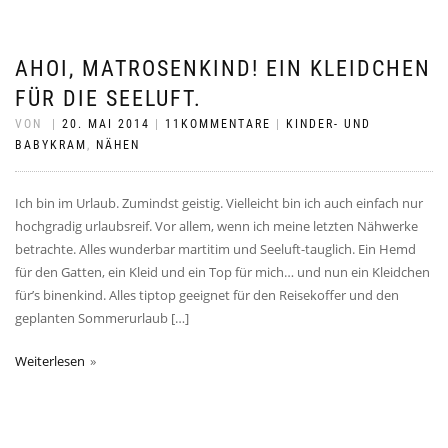
AHOI, MATROSENKIND! EIN KLEIDCHEN
FÜR DIE SEELUFT.
VON
|
20. MAI 2014
|
11KOMMENTARE
|
KINDER- UND
BABYKRAM
,
NÄHEN
Ich bin im Urlaub. Zumindst geistig. Vielleicht bin ich auch einfach nur
hochgradig urlaubsreif. Vor allem, wenn ich meine letzten Nähwerke
betrachte. Alles wunderbar martitim und Seeluft-tauglich. Ein Hemd
für den Gatten, ein Kleid und ein Top für mich… und nun ein Kleidchen
für’s binenkind. Alles tiptop geeignet für den Reisekoffer und den
geplanten Sommerurlaub […]
Weiterlesen