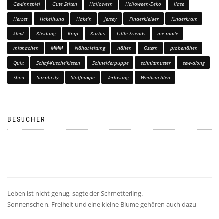
Gewinnspiel
Gute Zeiten
Halloween
Halloween-Deko
Hase
Herbst
Häkelhund
Häkeln
Jersey
Kinderkleider
Kinderkram
kleid
Kleidung
Knip
Kürbis
Little Friends
me made
mitmachen
MMM
Nähanleitung
nähen
Ostern
probenähen
Quilt
Schaf-Kuschelkissen
Schneiderpuppe
schnittmuster
sew-along
Shop
Simplicity
Stoffpuppe
Verlosung
Weihnachten
BESUCHER
Leben ist nicht genug, sagte der Schmetterling.
Sonnenschein, Freiheit und eine kleine Blume gehören auch dazu.