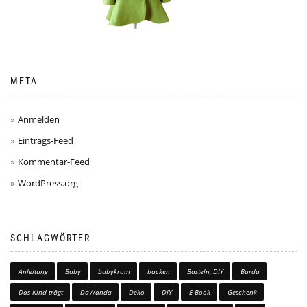
META
Anmelden
Eintrags-Feed
Kommentar-Feed
WordPress.org
SCHLAGWÖRTER
Anleitung
Baby
babykram
backen
Basteln, DIY
Burda
Das Kind trägt
DaWanda
Deko
DIY
E-Book
Geschenk