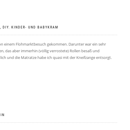
, DIY
,
KINDER- UND BABYKRAM
e von einem Flohmarktbesuch gekommen. Darunter war ein sehr
 das aber immerhin (völlig verrostete) Rollen besaß und
h und die Matratze habe ich quasi mit der Kneifzange entsorgt.
IN