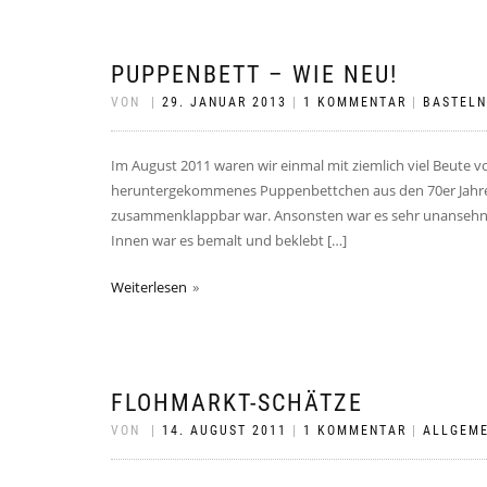
PUPPENBETT – WIE NEU!
VON
|
29. JANUAR 2013
|
1 KOMMENTAR
|
BASTELN
Im August 2011 waren wir einmal mit ziemlich viel Beut
heruntergekommenes Puppenbettchen aus den 70er Jahren,
zusammenklappbar war. Ansonsten war es sehr unansehnlic
Innen war es bemalt und beklebt […]
Weiterlesen
FLOHMARKT-SCHÄTZE
VON
|
14. AUGUST 2011
|
1 KOMMENTAR
|
ALLGEME