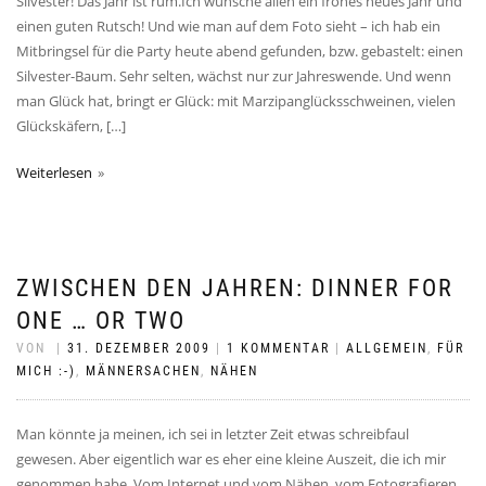
Silvester! Das Jahr ist rum.Ich wünsche allen ein frohes neues Jahr und
einen guten Rutsch! Und wie man auf dem Foto sieht – ich hab ein
Mitbringsel für die Party heute abend gefunden, bzw. gebastelt: einen
Silvester-Baum. Sehr selten, wächst nur zur Jahreswende. Und wenn
man Glück hat, bringt er Glück: mit Marzipanglücksschweinen, vielen
Glückskäfern, […]
Weiterlesen
ZWISCHEN DEN JAHREN: DINNER FOR
ONE … OR TWO
VON
|
31. DEZEMBER 2009
|
1 KOMMENTAR
|
ALLGEMEIN
,
FÜR
MICH :-)
,
MÄNNERSACHEN
,
NÄHEN
Man könnte ja meinen, ich sei in letzter Zeit etwas schreibfaul
gewesen. Aber eigentlich war es eher eine kleine Auszeit, die ich mir
genommen habe. Vom Internet und vom Nähen, vom Fotografieren