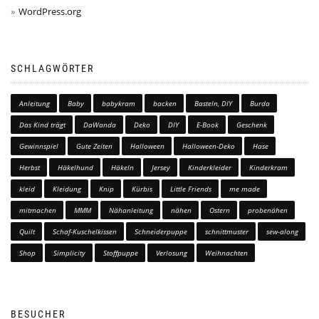
WordPress.org
SCHLAGWÖRTER
Anleitung
Baby
babykram
backen
Basteln, DIY
Burda
Das Kind trägt
DaWanda
Deko
DIY
E-Book
Geschenk
Gewinnspiel
Gute Zeiten
Halloween
Halloween-Deko
Hase
Herbst
Häkelhund
Häkeln
Jersey
Kinderkleider
Kinderkram
kleid
Kleidung
Knip
Kürbis
Little Friends
me made
mitmachen
MMM
Nähanleitung
nähen
Ostern
probenähen
Quilt
Schaf-Kuschelkissen
Schneiderpuppe
schnittmuster
sew-along
Shop
Simplicity
Stoffpuppe
Verlosung
Weihnachten
BESUCHER