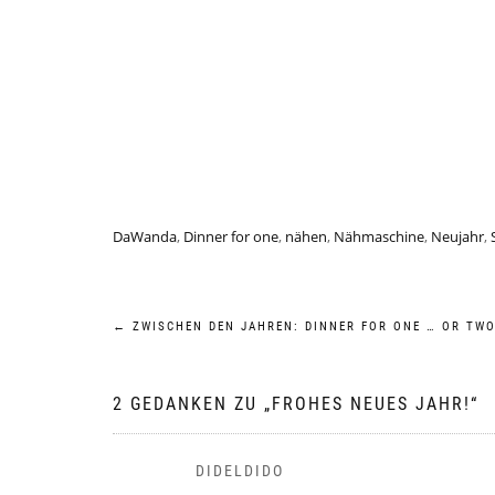
DaWanda
,
Dinner for one
,
nähen
,
Nähmaschine
,
Neujahr
,
Beitragsnavigation
←
ZWISCHEN DEN JAHREN: DINNER FOR ONE … OR TW
2 GEDANKEN ZU „
FROHES NEUES JAHR!
“
DIDELDIDO