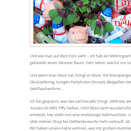
Und wie man auf dem Foto sieht – ich hab ein Mitbringsel 
gebastelt: einen Silvester-Baum. Sehr selten, wächst nur z
Und wenn man Glück hat, bringt er Glück: mit Marzipanglü
Glückspfennig, lustigen Partyhüten (hossa!), Bleigießen-S
Sektflaschenform…
Ich bin gespannt, was das nächste Jahr bringt. 2009 war wi
müsste ich MRS Tiffy heißen, nicht Miss) samt wunderschö
entdeckt, hier steht nun eine erstklassige Nähmaschine, i
über meinen Shop bei DaWanda wurde mehr verkauft, als i
Wir haben unsere Katze verloren, was mit großem Kummer 