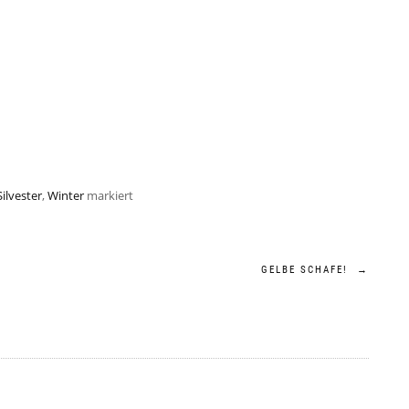
Silvester
,
Winter
markiert
O
GELBE SCHAFE!
→