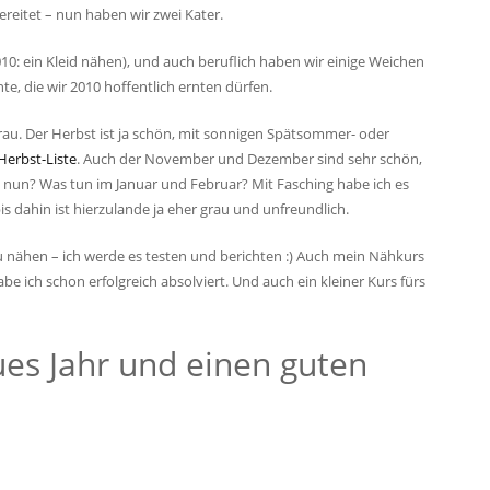
reitet – nun haben wir zwei Kater.
2010: ein Kleid nähen), und auch beruflich haben wir einige Weichen
hte, die wir 2010 hoffentlich ernten dürfen.
 grau. Der Herbst ist ja schön, mit sonnigen Spätsommer- oder
erbst-Liste
. Auch der November und Dezember sind sehr schön,
s nun? Was tun im Januar und Februar? Mit Fasching habe ich es
bis dahin ist hierzulande ja eher grau und unfreundlich.
 zu nähen – ich werde es testen und berichten :) Auch mein Nähkurs
e ich schon erfolgreich absolviert. Und auch ein kleiner Kurs fürs
ues Jahr und einen guten