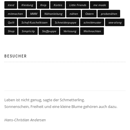
kleid
Kleidung
Knip
Kürbis
Little Friends
me made
mitmachen
MMM
Nähanleitung
nähen
Ostern
probenähen
Quilt
Schaf-Kuschelkissen
Schneiderpuppe
schnittmuster
sew-along
Shop
Simplicity
Stoffpuppe
Verlosung
Weihnachten
BESUCHER
Leben ist nicht genug, sagte der Schmetterling.
Sonnenschein, Freiheit und eine kleine Blume gehören auch dazu.
Hans-Christian Andersen