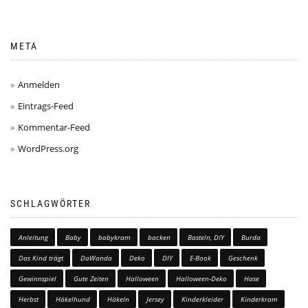
META
Anmelden
Eintrags-Feed
Kommentar-Feed
WordPress.org
SCHLAGWÖRTER
Anleitung
Baby
babykram
backen
Basteln, DIY
Burda
Das Kind trägt
DaWanda
Deko
DIY
E-Book
Geschenk
Gewinnspiel
Gute Zeiten
Halloween
Halloween-Deko
Hase
Herbst
Häkelhund
Häkeln
Jersey
Kinderkleider
Kinderkram