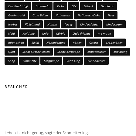
Das Kind trägt
DaWanda
Deko
DIY
E-Book
Geschenk
Gewinnspiel
Gute Zeiten
Halloween
Halloween-Deko
Hase
Herbst
Häkelhund
Häkeln
Jersey
Kinderkleider
Kinderkram
kleid
Kleidung
Knip
Kürbis
Little Friends
me made
mitmachen
MMM
Nähanleitung
nähen
Ostern
probenähen
Quilt
Schaf-Kuschelkissen
Schneiderpuppe
schnittmuster
sew-along
Shop
Simplicity
Stoffpuppe
Verlosung
Weihnachten
BESUCHER
Leben ist nicht genug, sagte der Schmetterling.