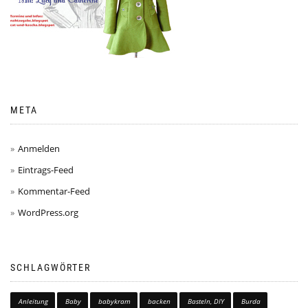
META
Anmelden
Eintrags-Feed
Kommentar-Feed
WordPress.org
SCHLAGWÖRTER
Anleitung
Baby
babykram
backen
Basteln, DIY
Burda